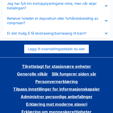
Viser
Jeg har fylt inn kortopplysningene mine, men når skjer
mindre
betalingen?
Viser
Behøver hotellet et depositum eller forhåndsbetaling av
mindre
romprisen?
Viser
Er det mulig å få ekstraseng/barneseng til barn?
mindre
Legg til overnattingsstedet du eier
Tilrettelagt for stasjonære enheter
Generelle vilkår
Slik fungerer siden vår
Personvernerklæring
Tilpass innstillinger for informasjonskapsler
Administrer personlige anbefalinger
Erklæring mot moderne slaveri
Erklæring om menneskerettigheter