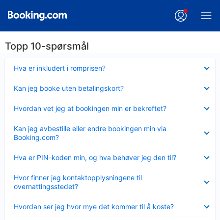
Topp 10-spørsmål
Viser
Hva er inkludert i romprisen?
mindre
Viser
Kan jeg booke uten betalingskort?
mindre
Viser
Hvordan vet jeg at bookingen min er bekreftet?
mindre
Viser
Kan jeg avbestille eller endre bookingen min via
mindre
Booking.com?
Viser
Hva er PIN-koden min, og hva behøver jeg den til?
mindre
Viser
Hvor finner jeg kontaktopplysningene til
mindre
overnattingsstedet?
Viser
Hvordan ser jeg hvor mye det kommer til å koste?
mindre