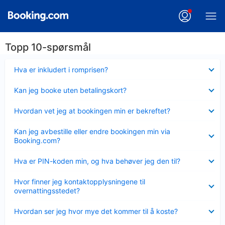
Topp 10-spørsmål
Viser
Hva er inkludert i romprisen?
mindre
Viser
Kan jeg booke uten betalingskort?
mindre
Viser
Hvordan vet jeg at bookingen min er bekreftet?
mindre
Viser
Kan jeg avbestille eller endre bookingen min via
mindre
Booking.com?
Viser
Hva er PIN-koden min, og hva behøver jeg den til?
mindre
Viser
Hvor finner jeg kontaktopplysningene til
mindre
overnattingsstedet?
Viser
Hvordan ser jeg hvor mye det kommer til å koste?
mindre