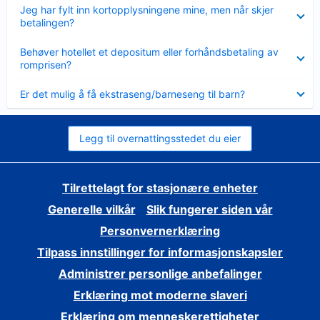
Viser
Jeg har fylt inn kortopplysningene mine, men når skjer
mindre
betalingen?
Viser
Behøver hotellet et depositum eller forhåndsbetaling av
mindre
romprisen?
Viser
Er det mulig å få ekstraseng/barneseng til barn?
mindre
Legg til overnattingsstedet du eier
Tilrettelagt for stasjonære enheter
Generelle vilkår
Slik fungerer siden vår
Personvernerklæring
Tilpass innstillinger for informasjonskapsler
Administrer personlige anbefalinger
Erklæring mot moderne slaveri
Erklæring om menneskerettigheter