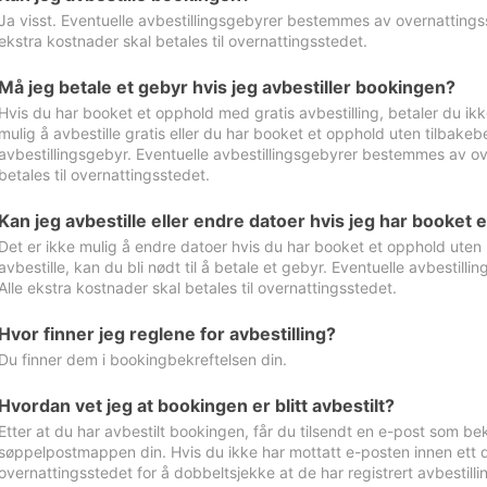
Ja visst. Eventuelle avbestillingsgebyrer bestemmes av overnattingsst
ekstra kostnader skal betales til overnattingsstedet.
Må jeg betale et gebyr hvis jeg avbestiller bookingen?
Hvis du har booket et opphold med gratis avbestilling, betaler du ikk
mulig å avbestille gratis eller du har booket et opphold uten tilbakebet
avbestillingsgebyr. Eventuelle avbestillingsgebyrer bestemmes av ove
betales til overnattingsstedet.
Kan jeg avbestille eller endre datoer hvis jeg har booket 
Det er ikke mulig å endre datoer hvis du har booket et opphold uten m
avbestille, kan du bli nødt til å betale et gebyr. Eventuelle avbesti
Alle ekstra kostnader skal betales til overnattingsstedet.
Hvor finner jeg reglene for avbestilling?
Du finner dem i bookingbekreftelsen din.
Hvordan vet jeg at bookingen er blitt avbestilt?
Etter at du har avbestilt bookingen, får du tilsendt en e-post som be
søppelpostmappen din. Hvis du ikke har mottatt e-posten innen ett d
overnattingsstedet for å dobbeltsjekke at de har registrert avbestilli