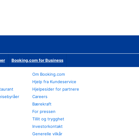
ner
Booking.com for Business
Om Booking.com
Hjelp fra Kundeservice
staurant
Hjelpesider for partnere
eisebyråer
Careers
Bærekraft
For pressen
Tillit og trygghet
Investorkontakt
Generelle vilkår