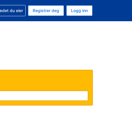
din
edet du eier
Registrer deg
Logg inn
aluta
 språk