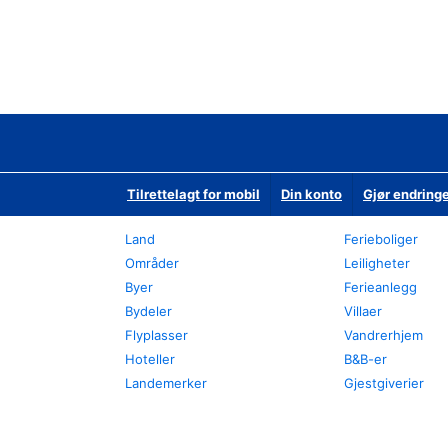
Tilrettelagt for mobil
Din konto
Gjør endringe
Land
Ferieboliger
Områder
Leiligheter
Byer
Ferieanlegg
Bydeler
Villaer
Flyplasser
Vandrerhjem
Hoteller
B&B-er
Landemerker
Gjestgiverier