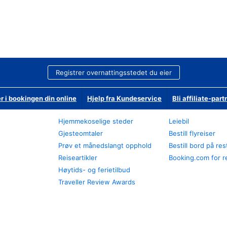
Registrer overnattingsstedet du eier
r i bookingen din online
Hjelp fra Kundeservice
Bli affiliate-part
Hjemmekoselige steder
Leiebil
Gjesteomtaler
Bestill flyreiser
Prøv et månedslangt opphold
Bestill bord på re
Reiseartikler
Booking.com for r
Høytids- og ferietilbud
Traveller Review Awards