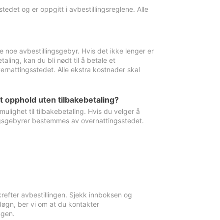
edet og er oppgitt i avbestillingsreglene. Alle
e noe avbestillingsgebyr. Hvis det ikke lenger er
aling, kan du bli nødt til å betale et
rnattingsstedet. Alle ekstra kostnader skal
et opphold uten tilbakebetaling?
ulighet til tilbakebetaling. Hvis du velger å
llingsgebyrer bestemmes av overnattingsstedet.
krefter avbestillingen. Sjekk innboksen og
øgn, ber vi om at du kontakter
ngen.