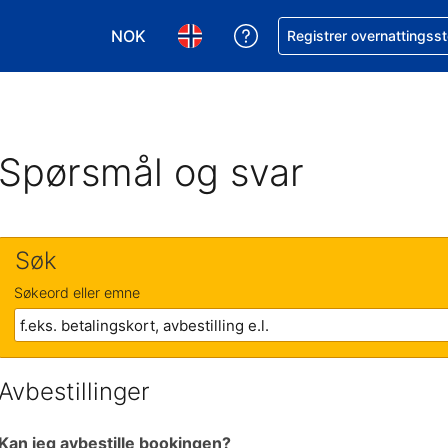
NOK
Få hjelp med bookingen 
Registrer overnattingsst
Velg valuta. Du har valgt Norsk krone som v
Velg språk. Du har valgt Norsk som
Spørsmål og svar
Søk
Søkeord eller emne
Avbestillinger
Kan jeg avbestille bookingen?