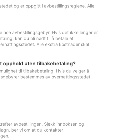
edet og er oppgitt i avbestillingsreglene. Alle
e noe avbestillingsgebyr. Hvis det ikke lenger er
aling, kan du bli nødt til å betale et
rnattingsstedet. Alle ekstra kostnader skal
et opphold uten tilbakebetaling?
ulighet til tilbakebetaling. Hvis du velger å
llingsgebyrer bestemmes av overnattingsstedet.
krefter avbestillingen. Sjekk innboksen og
øgn, ber vi om at du kontakter
ngen.