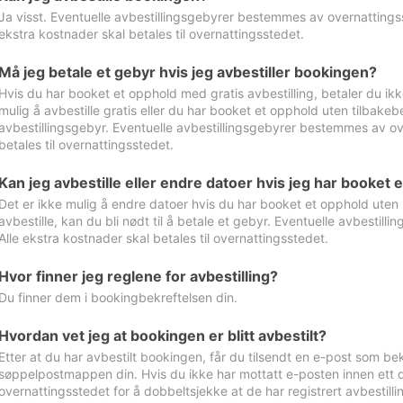
Ja visst. Eventuelle avbestillingsgebyrer bestemmes av overnattingsst
ekstra kostnader skal betales til overnattingsstedet.
Må jeg betale et gebyr hvis jeg avbestiller bookingen?
Hvis du har booket et opphold med gratis avbestilling, betaler du ikk
mulig å avbestille gratis eller du har booket et opphold uten tilbakebet
avbestillingsgebyr. Eventuelle avbestillingsgebyrer bestemmes av ove
betales til overnattingsstedet.
Kan jeg avbestille eller endre datoer hvis jeg har booket 
Det er ikke mulig å endre datoer hvis du har booket et opphold uten m
avbestille, kan du bli nødt til å betale et gebyr. Eventuelle avbesti
Alle ekstra kostnader skal betales til overnattingsstedet.
Hvor finner jeg reglene for avbestilling?
Du finner dem i bookingbekreftelsen din.
Hvordan vet jeg at bookingen er blitt avbestilt?
Etter at du har avbestilt bookingen, får du tilsendt en e-post som be
søppelpostmappen din. Hvis du ikke har mottatt e-posten innen ett d
overnattingsstedet for å dobbeltsjekke at de har registrert avbestilli