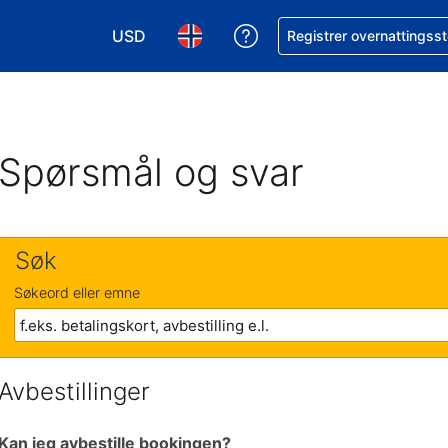
USD
Få hjelp med bookingen 
Registrer overnattingsst
Velg valuta. Du har valgt Amerikansk dollar
Velg språk. Du har valgt Norsk som
Spørsmål og svar
Søk
Søkeord eller emne
Avbestillinger
Kan jeg avbestille bookingen?