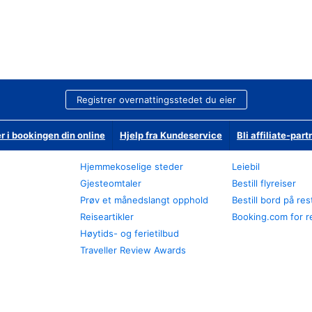
Registrer overnattingsstedet du eier
r i bookingen din online
Hjelp fra Kundeservice
Bli affiliate-part
Hjemmekoselige steder
Leiebil
Gjesteomtaler
Bestill flyreiser
Prøv et månedslangt opphold
Bestill bord på re
Reiseartikler
Booking.com for r
Høytids- og ferietilbud
Traveller Review Awards