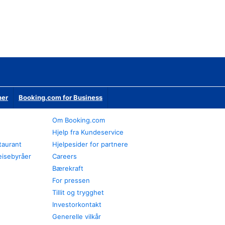
ner
Booking.com for Business
Om Booking.com
Hjelp fra Kundeservice
staurant
Hjelpesider for partnere
eisebyråer
Careers
Bærekraft
For pressen
Tillit og trygghet
Investorkontakt
Generelle vilkår