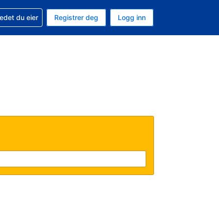
din
edet du eier
Registrer deg
Logg inn
 som valuta
 språk