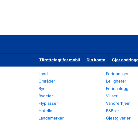
Tilrettelagt for mobil
Din konto
Gjør endringe
Land
Ferieboliger
Områder
Leiligheter
Byer
Ferieanlegg
Bydeler
Villaer
Flyplasser
Vandrerhjem
Hoteller
B&B-er
Landemerker
Gjestgiverier