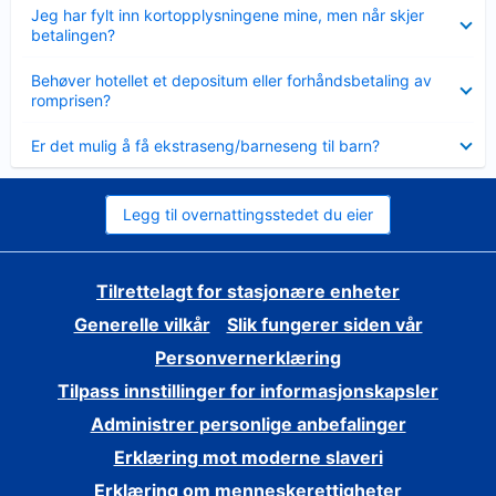
Viser
Jeg har fylt inn kortopplysningene mine, men når skjer
mindre
betalingen?
Viser
Behøver hotellet et depositum eller forhåndsbetaling av
mindre
romprisen?
Viser
Er det mulig å få ekstraseng/barneseng til barn?
mindre
Legg til overnattingsstedet du eier
Tilrettelagt for stasjonære enheter
Generelle vilkår
Slik fungerer siden vår
Personvernerklæring
Tilpass innstillinger for informasjonskapsler
Administrer personlige anbefalinger
Erklæring mot moderne slaveri
Erklæring om menneskerettigheter