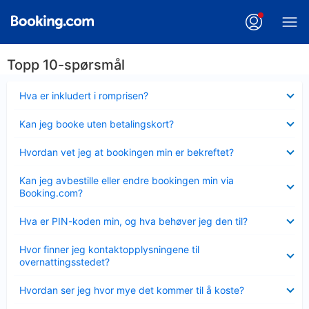
Topp 10-spørsmål
Viser
Hva er inkludert i romprisen?
mindre
Viser
Kan jeg booke uten betalingskort?
mindre
Viser
Hvordan vet jeg at bookingen min er bekreftet?
mindre
Viser
Kan jeg avbestille eller endre bookingen min via
mindre
Booking.com?
Viser
Hva er PIN-koden min, og hva behøver jeg den til?
mindre
Viser
Hvor finner jeg kontaktopplysningene til
mindre
overnattingsstedet?
Viser
Hvordan ser jeg hvor mye det kommer til å koste?
mindre