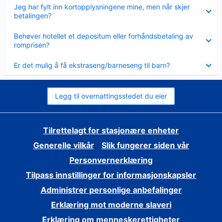
Viser
Jeg har fylt inn kortopplysningene mine, men når skjer
mindre
betalingen?
Viser
Behøver hotellet et depositum eller forhåndsbetaling av
mindre
romprisen?
Viser
Er det mulig å få ekstraseng/barneseng til barn?
mindre
Legg til overnattingsstedet du eier
Tilrettelagt for stasjonære enheter
Generelle vilkår
Slik fungerer siden vår
Personvernerklæring
Tilpass innstillinger for informasjonskapsler
Administrer personlige anbefalinger
Erklæring mot moderne slaveri
Erklæring om menneskerettigheter