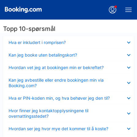
Topp 10-spørsmål
Viser
Hva er inkludert i romprisen?
mindre
Viser
Kan jeg booke uten betalingskort?
mindre
Viser
Hvordan vet jeg at bookingen min er bekreftet?
mindre
Viser
Kan jeg avbestille eller endre bookingen min via
mindre
Booking.com?
Viser
Hva er PIN-koden min, og hva behøver jeg den til?
mindre
Viser
Hvor finner jeg kontaktopplysningene til
mindre
overnattingsstedet?
Viser
Hvordan ser jeg hvor mye det kommer til å koste?
mindre