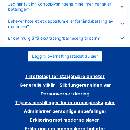
Viser
Jeg har fylt inn kortopplysningene mine, men når skjer
mindre
betalingen?
Viser
Behøver hotellet et depositum eller forhåndsbetaling av
mindre
romprisen?
Viser
Er det mulig å få ekstraseng/barneseng til barn?
mindre
Legg til overnattingsstedet du eier
Tilrettelagt for stasjonære enheter
Generelle vilkår
Slik fungerer siden vår
Personvernerklæring
Tilpass innstillinger for informasjonskapsler
Administrer personlige anbefalinger
Erklæring mot moderne slaveri
Erklæring om menneskerettigheter