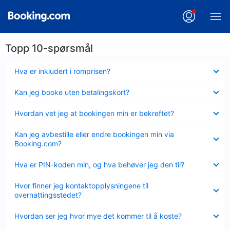
Topp 10-spørsmål
Viser
Hva er inkludert i romprisen?
mindre
Viser
Kan jeg booke uten betalingskort?
mindre
Viser
Hvordan vet jeg at bookingen min er bekreftet?
mindre
Viser
Kan jeg avbestille eller endre bookingen min via
mindre
Booking.com?
Viser
Hva er PIN-koden min, og hva behøver jeg den til?
mindre
Viser
Hvor finner jeg kontaktopplysningene til
mindre
overnattingsstedet?
Viser
Hvordan ser jeg hvor mye det kommer til å koste?
mindre