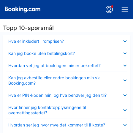
Topp 10-spørsmål
Viser
Hva er inkludert i romprisen?
mindre
Viser
Kan jeg booke uten betalingskort?
mindre
Viser
Hvordan vet jeg at bookingen min er bekreftet?
mindre
Viser
Kan jeg avbestille eller endre bookingen min via
mindre
Booking.com?
Viser
Hva er PIN-koden min, og hva behøver jeg den til?
mindre
Viser
Hvor finner jeg kontaktopplysningene til
mindre
overnattingsstedet?
Viser
Hvordan ser jeg hvor mye det kommer til å koste?
mindre