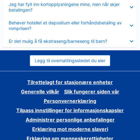
Viser
Jeg har fylt inn kortopplysningene mine, men når skjer
mindre
betalingen?
Viser
Behøver hotellet et depositum eller forhåndsbetaling av
mindre
romprisen?
Viser
Er det mulig å få ekstraseng/barneseng til barn?
mindre
Legg til overnattingsstedet du eier
Tilrettelagt for stasjonære enheter
Generelle vilkår
Slik fungerer siden vår
Personvernerklæring
Tilpass innstillinger for informasjonskapsler
Administrer personlige anbefalinger
Erklæring mot moderne slaveri
Erklæring om menneskerettigheter