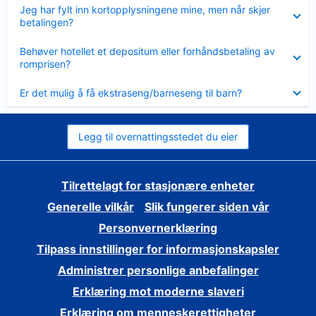
Viser
Jeg har fylt inn kortopplysningene mine, men når skjer
mindre
betalingen?
Viser
Behøver hotellet et depositum eller forhåndsbetaling av
mindre
romprisen?
Viser
Er det mulig å få ekstraseng/barneseng til barn?
mindre
Legg til overnattingsstedet du eier
Tilrettelagt for stasjonære enheter
Generelle vilkår
Slik fungerer siden vår
Personvernerklæring
Tilpass innstillinger for informasjonskapsler
Administrer personlige anbefalinger
Erklæring mot moderne slaveri
Erklæring om menneskerettigheter