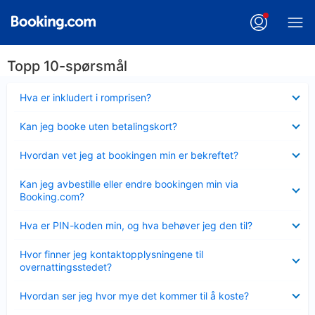
Topp 10-spørsmål
Viser
Hva er inkludert i romprisen?
mindre
Viser
Kan jeg booke uten betalingskort?
mindre
Viser
Hvordan vet jeg at bookingen min er bekreftet?
mindre
Viser
Kan jeg avbestille eller endre bookingen min via
mindre
Booking.com?
Viser
Hva er PIN-koden min, og hva behøver jeg den til?
mindre
Viser
Hvor finner jeg kontaktopplysningene til
mindre
overnattingsstedet?
Viser
Hvordan ser jeg hvor mye det kommer til å koste?
mindre