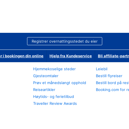
Registrer overnattingsstedet du eier
r i bookingen din online
Hjelp fra Kundeservice
Bli affiliate-part
Hjemmekoselige steder
Leiebil
Gjesteomtaler
Bestill flyreiser
Prøv et månedslangt opphold
Bestill bord på re
Reiseartikler
Booking.com for r
Høytids- og ferietilbud
Traveller Review Awards