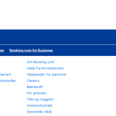
ner
Booking.com for Business
Om Booking.com
Hjelp fra Kundeservice
staurant
Hjelpesider for partnere
eisebyråer
Careers
Bærekraft
For pressen
Tillit og trygghet
Investorkontakt
Generelle vilkår