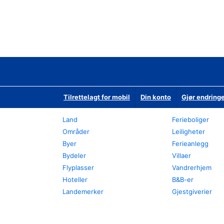
Tilrettelagt for mobil
Din konto
Gjør endringe
Land
Ferieboliger
Områder
Leiligheter
Byer
Ferieanlegg
Bydeler
Villaer
Flyplasser
Vandrerhjem
Hoteller
B&B-er
Landemerker
Gjestgiverier