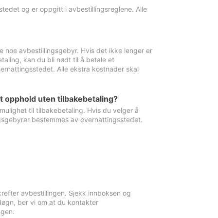
edet og er oppgitt i avbestillingsreglene. Alle
e noe avbestillingsgebyr. Hvis det ikke lenger er
aling, kan du bli nødt til å betale et
rnattingsstedet. Alle ekstra kostnader skal
et opphold uten tilbakebetaling?
ulighet til tilbakebetaling. Hvis du velger å
llingsgebyrer bestemmes av overnattingsstedet.
krefter avbestillingen. Sjekk innboksen og
øgn, ber vi om at du kontakter
ngen.