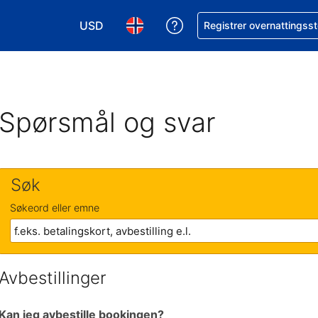
USD
Få hjelp med bookingen 
Registrer overnattingsst
Velg valuta. Du har valgt Amerikansk dollar
Velg språk. Du har valgt Norsk som
Spørsmål og svar
Søk
Søkeord eller emne
Avbestillinger
Kan jeg avbestille bookingen?