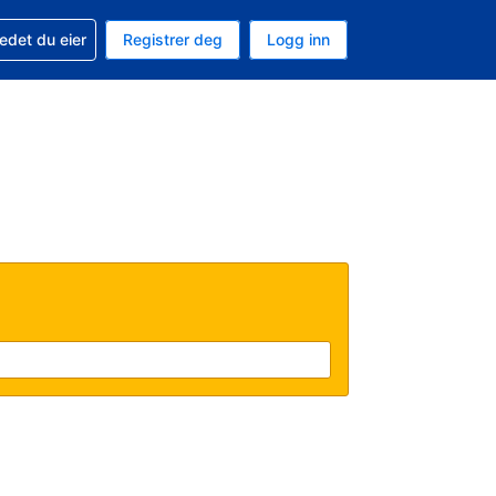
din
edet du eier
Registrer deg
Logg inn
 som valuta
 språk