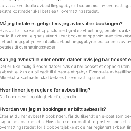
Ja visst. Eventuelle avbestillingsgebyrer bestemmes av overnattingsst
ekstra kostnader skal betales til overnattingsstedet.
Må jeg betale et gebyr hvis jeg avbestiller bookingen?
Hvis du har booket et opphold med gratis avbestilling, betaler du ikk
mulig å avbestille gratis eller du har booket et opphold uten tilbakebet
avbestillingsgebyr. Eventuelle avbestillingsgebyrer bestemmes av ove
betales til overnattingsstedet.
Kan jeg avbestille eller endre datoer hvis jeg har booket 
Det er ikke mulig å endre datoer hvis du har booket et opphold uten m
avbestille, kan du bli nødt til å betale et gebyr. Eventuelle avbesti
Alle ekstra kostnader skal betales til overnattingsstedet.
Hvor finner jeg reglene for avbestilling?
Du finner dem i bookingbekreftelsen din.
Hvordan vet jeg at bookingen er blitt avbestilt?
Etter at du har avbestilt bookingen, får du tilsendt en e-post som be
søppelpostmappen din. Hvis du ikke har mottatt e-posten innen ett d
overnattingsstedet for å dobbeltsjekke at de har registrert avbestilli