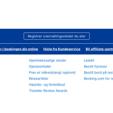
Registrer overnattingsstedet du eier
r i bookingen din online
Hjelp fra Kundeservice
Bli affiliate-part
Hjemmekoselige steder
Leiebil
Gjesteomtaler
Bestill flyreiser
Prøv et månedslangt opphold
Bestill bord på re
Reiseartikler
Booking.com for r
Høytids- og ferietilbud
Traveller Review Awards