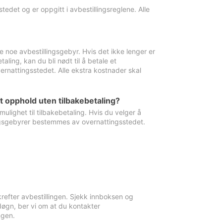
edet og er oppgitt i avbestillingsreglene. Alle
e noe avbestillingsgebyr. Hvis det ikke lenger er
aling, kan du bli nødt til å betale et
rnattingsstedet. Alle ekstra kostnader skal
et opphold uten tilbakebetaling?
ulighet til tilbakebetaling. Hvis du velger å
llingsgebyrer bestemmes av overnattingsstedet.
krefter avbestillingen. Sjekk innboksen og
øgn, ber vi om at du kontakter
ngen.