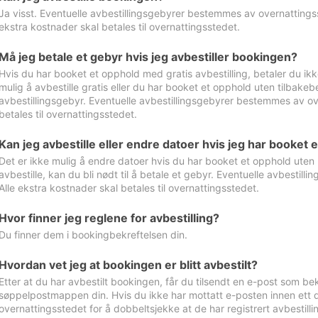
Ja visst. Eventuelle avbestillingsgebyrer bestemmes av overnattingsst
ekstra kostnader skal betales til overnattingsstedet.
Må jeg betale et gebyr hvis jeg avbestiller bookingen?
Hvis du har booket et opphold med gratis avbestilling, betaler du ikk
mulig å avbestille gratis eller du har booket et opphold uten tilbakebet
avbestillingsgebyr. Eventuelle avbestillingsgebyrer bestemmes av ove
betales til overnattingsstedet.
Kan jeg avbestille eller endre datoer hvis jeg har booket 
Det er ikke mulig å endre datoer hvis du har booket et opphold uten m
avbestille, kan du bli nødt til å betale et gebyr. Eventuelle avbesti
Alle ekstra kostnader skal betales til overnattingsstedet.
Hvor finner jeg reglene for avbestilling?
Du finner dem i bookingbekreftelsen din.
Hvordan vet jeg at bookingen er blitt avbestilt?
Etter at du har avbestilt bookingen, får du tilsendt en e-post som be
søppelpostmappen din. Hvis du ikke har mottatt e-posten innen ett d
overnattingsstedet for å dobbeltsjekke at de har registrert avbestilli