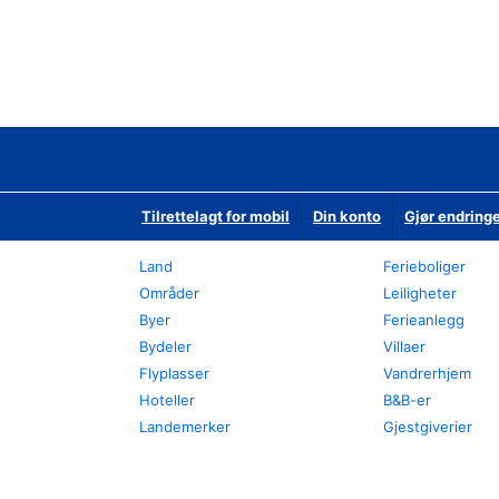
Tilrettelagt for mobil
Din konto
Gjør endringe
Land
Ferieboliger
Områder
Leiligheter
Byer
Ferieanlegg
Bydeler
Villaer
Flyplasser
Vandrerhjem
Hoteller
B&B-er
Landemerker
Gjestgiverier