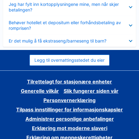
Viser
Jeg har fylt inn kortopplysningene mine, men når skjer
mindre
betalingen?
Viser
Behøver hotellet et depositum eller forhåndsbetaling av
mindre
romprisen?
Viser
Er det mulig å få ekstraseng/barneseng til barn?
mindre
Legg til overnattingsstedet du eier
Tilrettelagt for stasjonære enheter
Generelle vilkår
Slik fungerer siden vår
Personvernerklæring
Tilpass innstillinger for informasjonskapsler
Administrer personlige anbefalinger
Erklæring mot moderne slaveri
Erklæring om menneskerettigheter