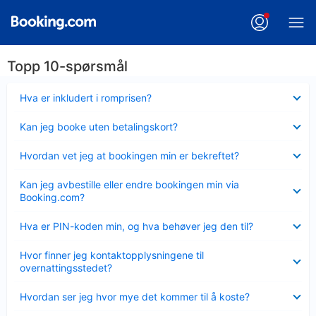
Topp 10-spørsmål
Viser
Hva er inkludert i romprisen?
mindre
Viser
Kan jeg booke uten betalingskort?
mindre
Viser
Hvordan vet jeg at bookingen min er bekreftet?
mindre
Viser
Kan jeg avbestille eller endre bookingen min via
mindre
Booking.com?
Viser
Hva er PIN-koden min, og hva behøver jeg den til?
mindre
Viser
Hvor finner jeg kontaktopplysningene til
mindre
overnattingsstedet?
Viser
Hvordan ser jeg hvor mye det kommer til å koste?
mindre