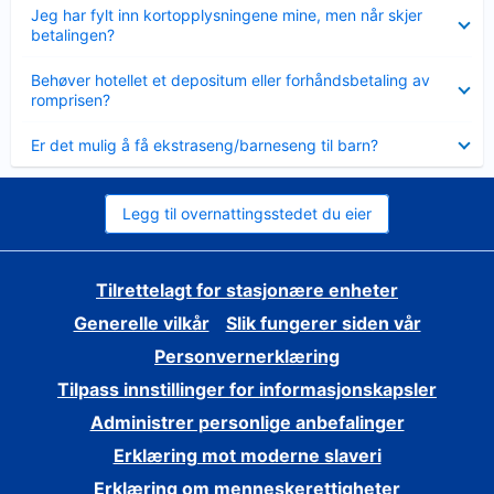
Viser
Jeg har fylt inn kortopplysningene mine, men når skjer
mindre
betalingen?
Viser
Behøver hotellet et depositum eller forhåndsbetaling av
mindre
romprisen?
Viser
Er det mulig å få ekstraseng/barneseng til barn?
mindre
Legg til overnattingsstedet du eier
Tilrettelagt for stasjonære enheter
Generelle vilkår
Slik fungerer siden vår
Personvernerklæring
Tilpass innstillinger for informasjonskapsler
Administrer personlige anbefalinger
Erklæring mot moderne slaveri
Erklæring om menneskerettigheter