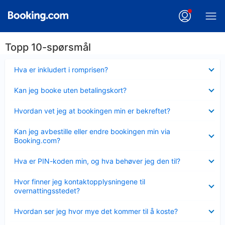
Topp 10-spørsmål
Viser
Hva er inkludert i romprisen?
mindre
Viser
Kan jeg booke uten betalingskort?
mindre
Viser
Hvordan vet jeg at bookingen min er bekreftet?
mindre
Viser
Kan jeg avbestille eller endre bookingen min via
mindre
Booking.com?
Viser
Hva er PIN-koden min, og hva behøver jeg den til?
mindre
Viser
Hvor finner jeg kontaktopplysningene til
mindre
overnattingsstedet?
Viser
Hvordan ser jeg hvor mye det kommer til å koste?
mindre