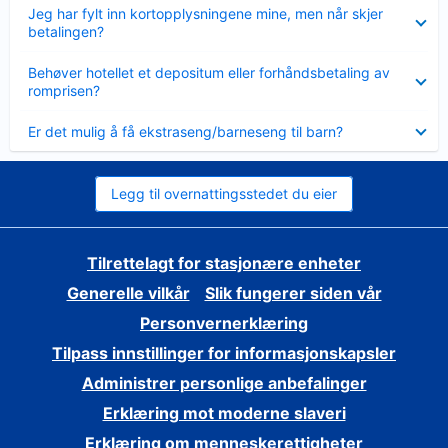
Viser
Jeg har fylt inn kortopplysningene mine, men når skjer
mindre
betalingen?
Viser
Behøver hotellet et depositum eller forhåndsbetaling av
mindre
romprisen?
Viser
Er det mulig å få ekstraseng/barneseng til barn?
mindre
Legg til overnattingsstedet du eier
Tilrettelagt for stasjonære enheter
Generelle vilkår
Slik fungerer siden vår
Personvernerklæring
Tilpass innstillinger for informasjonskapsler
Administrer personlige anbefalinger
Erklæring mot moderne slaveri
Erklæring om menneskerettigheter