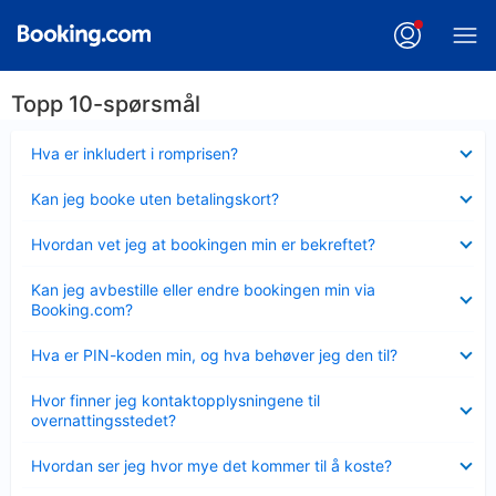
Topp 10-spørsmål
Viser
Hva er inkludert i romprisen?
mindre
Viser
Kan jeg booke uten betalingskort?
mindre
Viser
Hvordan vet jeg at bookingen min er bekreftet?
mindre
Viser
Kan jeg avbestille eller endre bookingen min via
mindre
Booking.com?
Viser
Hva er PIN-koden min, og hva behøver jeg den til?
mindre
Viser
Hvor finner jeg kontaktopplysningene til
mindre
overnattingsstedet?
Viser
Hvordan ser jeg hvor mye det kommer til å koste?
mindre