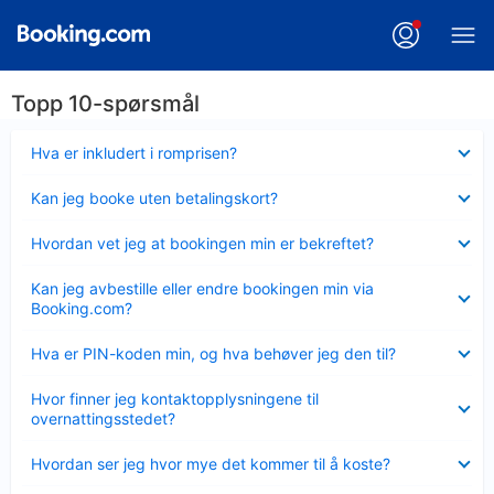
Topp 10-spørsmål
Viser
Hva er inkludert i romprisen?
mindre
Viser
Kan jeg booke uten betalingskort?
mindre
Viser
Hvordan vet jeg at bookingen min er bekreftet?
mindre
Viser
Kan jeg avbestille eller endre bookingen min via
mindre
Booking.com?
Viser
Hva er PIN-koden min, og hva behøver jeg den til?
mindre
Viser
Hvor finner jeg kontaktopplysningene til
mindre
overnattingsstedet?
Viser
Hvordan ser jeg hvor mye det kommer til å koste?
mindre