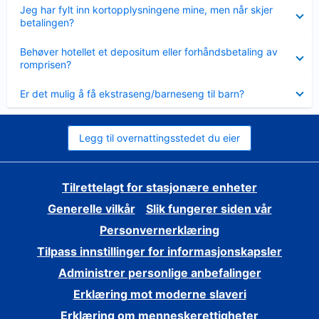
Viser
Jeg har fylt inn kortopplysningene mine, men når skjer
mindre
betalingen?
Viser
Behøver hotellet et depositum eller forhåndsbetaling av
mindre
romprisen?
Viser
Er det mulig å få ekstraseng/barneseng til barn?
mindre
Legg til overnattingsstedet du eier
Tilrettelagt for stasjonære enheter
Generelle vilkår
Slik fungerer siden vår
Personvernerklæring
Tilpass innstillinger for informasjonskapsler
Administrer personlige anbefalinger
Erklæring mot moderne slaveri
Erklæring om menneskerettigheter