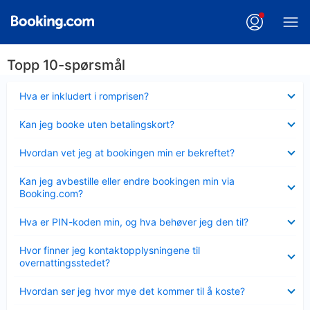
Topp 10-spørsmål
Viser
Hva er inkludert i romprisen?
mindre
Viser
Kan jeg booke uten betalingskort?
mindre
Viser
Hvordan vet jeg at bookingen min er bekreftet?
mindre
Viser
Kan jeg avbestille eller endre bookingen min via
mindre
Booking.com?
Viser
Hva er PIN-koden min, og hva behøver jeg den til?
mindre
Viser
Hvor finner jeg kontaktopplysningene til
mindre
overnattingsstedet?
Viser
Hvordan ser jeg hvor mye det kommer til å koste?
mindre