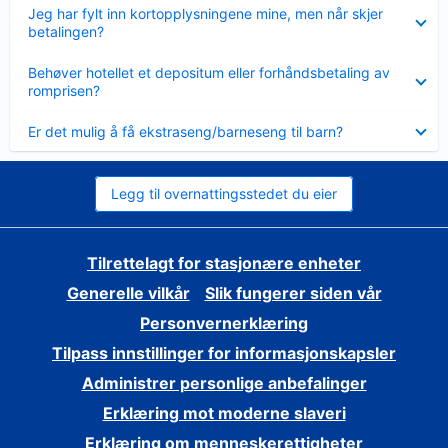
Viser
Jeg har fylt inn kortopplysningene mine, men når skjer
mindre
betalingen?
Viser
Behøver hotellet et depositum eller forhåndsbetaling av
mindre
romprisen?
Viser
Er det mulig å få ekstraseng/barneseng til barn?
mindre
Legg til overnattingsstedet du eier
Tilrettelagt for stasjonære enheter
Generelle vilkår
Slik fungerer siden vår
Personvernerklæring
Tilpass innstillinger for informasjonskapsler
Administrer personlige anbefalinger
Erklæring mot moderne slaveri
Erklæring om menneskerettigheter