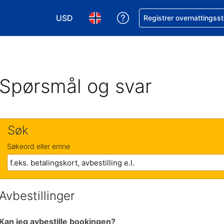
USD
Få hjelp med bookingen 
Registrer overnattingsst
Velg valuta. Du har valgt Amerikansk dollar
Velg språk. Du har valgt Norsk som
Spørsmål og svar
Søk
Søkeord eller emne
Avbestillinger
Kan jeg avbestille bookingen?