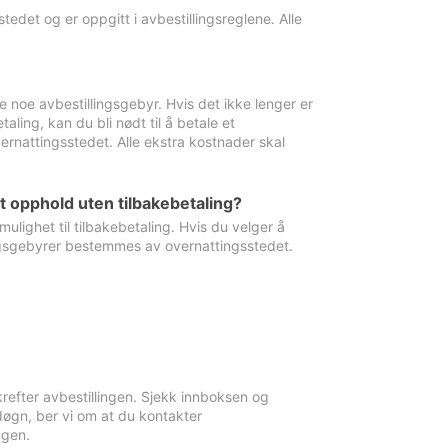
edet og er oppgitt i avbestillingsreglene. Alle
e noe avbestillingsgebyr. Hvis det ikke lenger er
aling, kan du bli nødt til å betale et
rnattingsstedet. Alle ekstra kostnader skal
et opphold uten tilbakebetaling?
ulighet til tilbakebetaling. Hvis du velger å
llingsgebyrer bestemmes av overnattingsstedet.
krefter avbestillingen. Sjekk innboksen og
øgn, ber vi om at du kontakter
ngen.