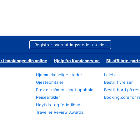
Registrer overnattingsstedet du eier
r i bookingen din online
Hjelp fra Kundeservice
Bli affiliate-part
Hjemmekoselige steder
Leiebil
Gjesteomtaler
Bestill flyreiser
Prøv et månedslangt opphold
Bestill bord på re
Reiseartikler
Booking.com for r
Høytids- og ferietilbud
Traveller Review Awards