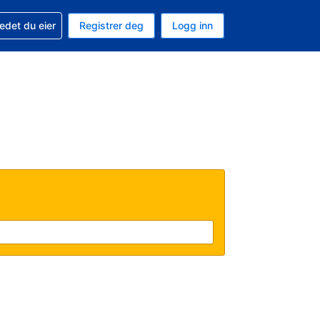
din
edet du eier
Registrer deg
Logg inn
 som valuta
 språk