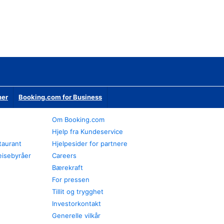
ner
Booking.com for Business
Om Booking.com
Hjelp fra Kundeservice
staurant
Hjelpesider for partnere
eisebyråer
Careers
Bærekraft
For pressen
Tillit og trygghet
Investorkontakt
Generelle vilkår