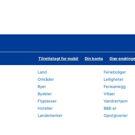
Tilrettelagt for mobil
Din konto
Gjør endringe
Land
Ferieboliger
Områder
Leiligheter
Byer
Ferieanlegg
Bydeler
Villaer
Flyplasser
Vandrerhjem
Hoteller
B&B-er
Landemerker
Gjestgiverier