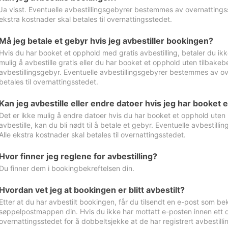
Ja visst. Eventuelle avbestillingsgebyrer bestemmes av overnattingsst
ekstra kostnader skal betales til overnattingsstedet.
Må jeg betale et gebyr hvis jeg avbestiller bookingen?
Hvis du har booket et opphold med gratis avbestilling, betaler du ikk
mulig å avbestille gratis eller du har booket et opphold uten tilbakebet
avbestillingsgebyr. Eventuelle avbestillingsgebyrer bestemmes av ove
betales til overnattingsstedet.
Kan jeg avbestille eller endre datoer hvis jeg har booket 
Det er ikke mulig å endre datoer hvis du har booket et opphold uten m
avbestille, kan du bli nødt til å betale et gebyr. Eventuelle avbesti
Alle ekstra kostnader skal betales til overnattingsstedet.
Hvor finner jeg reglene for avbestilling?
Du finner dem i bookingbekreftelsen din.
Hvordan vet jeg at bookingen er blitt avbestilt?
Etter at du har avbestilt bookingen, får du tilsendt en e-post som be
søppelpostmappen din. Hvis du ikke har mottatt e-posten innen ett d
overnattingsstedet for å dobbeltsjekke at de har registrert avbestilli