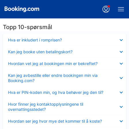
Topp 10-spørsmål
Viser
Hva er inkludert i romprisen?
mindre
Viser
Kan jeg booke uten betalingskort?
mindre
Viser
Hvordan vet jeg at bookingen min er bekreftet?
mindre
Viser
Kan jeg avbestille eller endre bookingen min via
mindre
Booking.com?
Viser
Hva er PIN-koden min, og hva behøver jeg den til?
mindre
Viser
Hvor finner jeg kontaktopplysningene til
mindre
overnattingsstedet?
Viser
Hvordan ser jeg hvor mye det kommer til å koste?
mindre