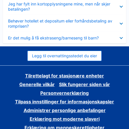
Viser
Jeg har fylt inn kortopplysningene mine, men når skjer
mindre
betalingen?
Viser
Behøver hotellet et depositum eller forhåndsbetaling av
mindre
romprisen?
Viser
Er det mulig å få ekstraseng/barneseng til barn?
mindre
Legg til overnattingsstedet du eier
Tilrettelagt for stasjonære enheter
Generelle vilkår
Slik fungerer siden vår
Personvernerklæring
Tilpass innstillinger for informasjonskapsler
Administrer personlige anbefalinger
Erklæring mot moderne slaveri
Erklæring om menneskerettigheter