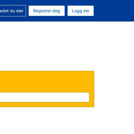
din
edet du eier
Registrer deg
Logg inn
 som valuta
 språk