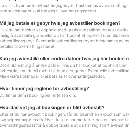
Ja visst. Eventuelle avbestillingsgebyrer bestemmes av overnattingsst
ekstra kostnader skal betales til overnattingsstedet.
Må jeg betale et gebyr hvis jeg avbestiller bookingen?
Hvis du har booket et opphold med gratis avbestilling, betaler du ikk
mulig å avbestille gratis eller du har booket et opphold uten tilbakebet
avbestillingsgebyr. Eventuelle avbestillingsgebyrer bestemmes av ove
betales til overnattingsstedet.
Kan jeg avbestille eller endre datoer hvis jeg har booket 
Det er ikke mulig å endre datoer hvis du har booket et opphold uten m
avbestille, kan du bli nødt til å betale et gebyr. Eventuelle avbesti
Alle ekstra kostnader skal betales til overnattingsstedet.
Hvor finner jeg reglene for avbestilling?
Du finner dem i bookingbekreftelsen din.
Hvordan vet jeg at bookingen er blitt avbestilt?
Etter at du har avbestilt bookingen, får du tilsendt en e-post som be
søppelpostmappen din. Hvis du ikke har mottatt e-posten innen ett d
overnattingsstedet for å dobbeltsjekke at de har registrert avbestilli