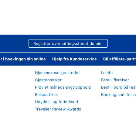
Registrer overnattingsstedet du eier
r i bookingen din online
Hjelp fra Kundeservice
Bli affiliate-part
Hjemmekoselige steder
Leiebil
Gjesteomtaler
Bestill flyreiser
Prøv et månedslangt opphold
Bestill bord på re
Reiseartikler
Booking.com for r
Høytids- og ferietilbud
Traveller Review Awards