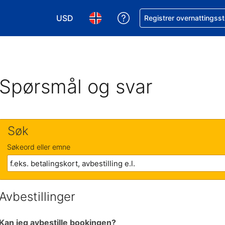
USD
Få hjelp med bookingen 
Registrer overnattingsst
Velg valuta. Du har valgt Amerikansk dollar
Velg språk. Du har valgt Norsk som
Spørsmål og svar
Søk
Søkeord eller emne
Avbestillinger
Kan jeg avbestille bookingen?