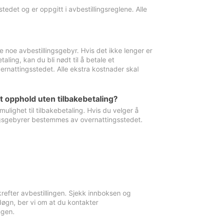
edet og er oppgitt i avbestillingsreglene. Alle
e noe avbestillingsgebyr. Hvis det ikke lenger er
aling, kan du bli nødt til å betale et
rnattingsstedet. Alle ekstra kostnader skal
et opphold uten tilbakebetaling?
ulighet til tilbakebetaling. Hvis du velger å
llingsgebyrer bestemmes av overnattingsstedet.
krefter avbestillingen. Sjekk innboksen og
øgn, ber vi om at du kontakter
ngen.