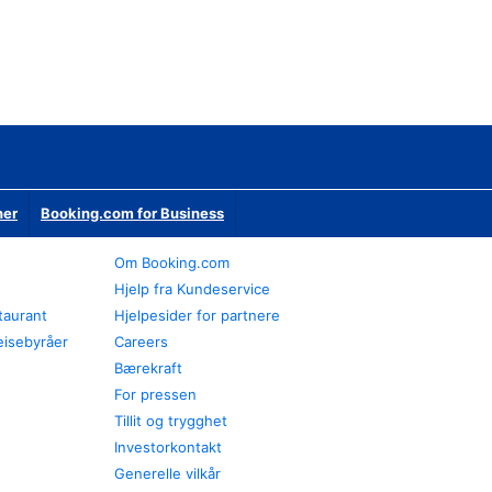
ner
Booking.com for Business
Om Booking.com
Hjelp fra Kundeservice
staurant
Hjelpesider for partnere
eisebyråer
Careers
Bærekraft
For pressen
Tillit og trygghet
Investorkontakt
Generelle vilkår