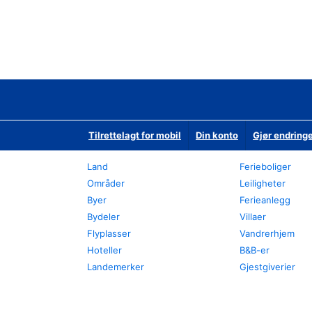
Tilrettelagt for mobil
Din konto
Gjør endringe
Land
Ferieboliger
Områder
Leiligheter
Byer
Ferieanlegg
Bydeler
Villaer
Flyplasser
Vandrerhjem
Hoteller
B&B-er
Landemerker
Gjestgiverier