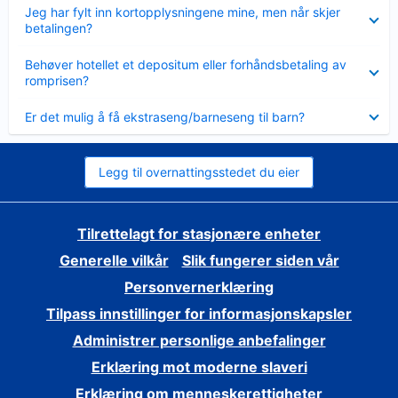
Viser
Jeg har fylt inn kortopplysningene mine, men når skjer
mindre
betalingen?
Viser
Behøver hotellet et depositum eller forhåndsbetaling av
mindre
romprisen?
Viser
Er det mulig å få ekstraseng/barneseng til barn?
mindre
Legg til overnattingsstedet du eier
Tilrettelagt for stasjonære enheter
Generelle vilkår
Slik fungerer siden vår
Personvernerklæring
Tilpass innstillinger for informasjonskapsler
Administrer personlige anbefalinger
Erklæring mot moderne slaveri
Erklæring om menneskerettigheter