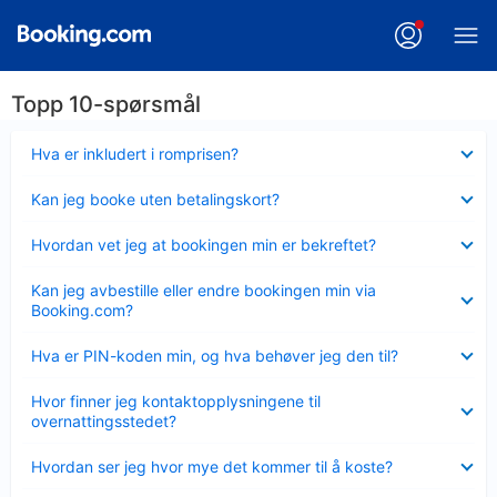
Topp 10-spørsmål
Viser
Hva er inkludert i romprisen?
mindre
Viser
Kan jeg booke uten betalingskort?
mindre
Viser
Hvordan vet jeg at bookingen min er bekreftet?
mindre
Viser
Kan jeg avbestille eller endre bookingen min via
mindre
Booking.com?
Viser
Hva er PIN-koden min, og hva behøver jeg den til?
mindre
Viser
Hvor finner jeg kontaktopplysningene til
mindre
overnattingsstedet?
Viser
Hvordan ser jeg hvor mye det kommer til å koste?
mindre