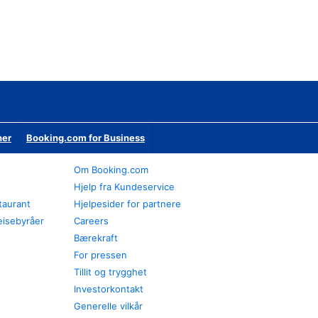
ner
Booking.com for Business
Om Booking.com
Hjelp fra Kundeservice
staurant
Hjelpesider for partnere
eisebyråer
Careers
Bærekraft
For pressen
Tillit og trygghet
Investorkontakt
Generelle vilkår