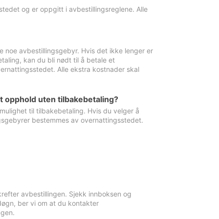
edet og er oppgitt i avbestillingsreglene. Alle
e noe avbestillingsgebyr. Hvis det ikke lenger er
aling, kan du bli nødt til å betale et
rnattingsstedet. Alle ekstra kostnader skal
et opphold uten tilbakebetaling?
ulighet til tilbakebetaling. Hvis du velger å
llingsgebyrer bestemmes av overnattingsstedet.
krefter avbestillingen. Sjekk innboksen og
øgn, ber vi om at du kontakter
ngen.