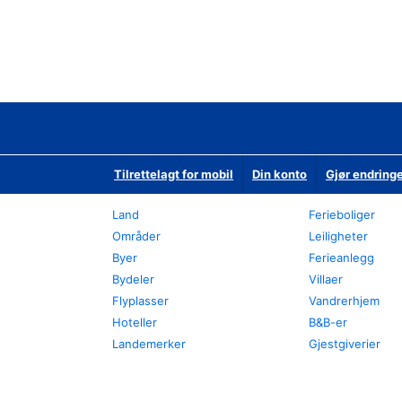
Tilrettelagt for mobil
Din konto
Gjør endringe
Land
Ferieboliger
Områder
Leiligheter
Byer
Ferieanlegg
Bydeler
Villaer
Flyplasser
Vandrerhjem
Hoteller
B&B-er
Landemerker
Gjestgiverier