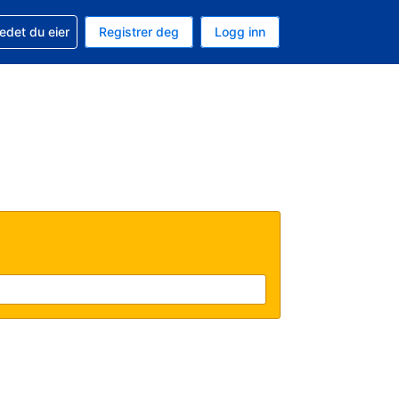
din
edet du eier
Registrer deg
Logg inn
 som valuta
 språk