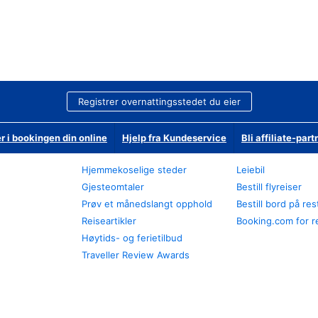
Registrer overnattingsstedet du eier
r i bookingen din online
Hjelp fra Kundeservice
Bli affiliate-part
Hjemmekoselige steder
Leiebil
Gjesteomtaler
Bestill flyreiser
Prøv et månedslangt opphold
Bestill bord på re
Reiseartikler
Booking.com for r
Høytids- og ferietilbud
Traveller Review Awards