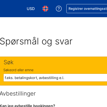
USD
Få hjelp med bookingen 
Registrer overnattingsst
Velg valuta. Du har valgt Amerikansk dollar
Velg språk. Du har valgt Norsk som
Spørsmål og svar
Søk
Søkeord eller emne
Avbestillinger
Kan jeg avbestille bookingen?