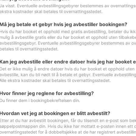
Ja visst. Eventuelle avbestillingsgebyrer bestemmes av overnattingsst
ekstra kostnader skal betales til overnattingsstedet.
Må jeg betale et gebyr hvis jeg avbestiller bookingen?
Hvis du har booket et opphold med gratis avbestilling, betaler du ikk
mulig å avbestille gratis eller du har booket et opphold uten tilbakebet
avbestillingsgebyr. Eventuelle avbestillingsgebyrer bestemmes av ove
betales til overnattingsstedet.
Kan jeg avbestille eller endre datoer hvis jeg har booket 
Det er ikke mulig å endre datoer hvis du har booket et opphold uten m
avbestille, kan du bli nødt til å betale et gebyr. Eventuelle avbesti
Alle ekstra kostnader skal betales til overnattingsstedet.
Hvor finner jeg reglene for avbestilling?
Du finner dem i bookingbekreftelsen din.
Hvordan vet jeg at bookingen er blitt avbestilt?
Etter at du har avbestilt bookingen, får du tilsendt en e-post som be
søppelpostmappen din. Hvis du ikke har mottatt e-posten innen ett d
overnattingsstedet for å dobbeltsjekke at de har registrert avbestilli