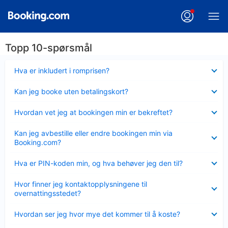
Topp 10-spørsmål
Viser
Hva er inkludert i romprisen?
mindre
Viser
Kan jeg booke uten betalingskort?
mindre
Viser
Hvordan vet jeg at bookingen min er bekreftet?
mindre
Viser
Kan jeg avbestille eller endre bookingen min via
mindre
Booking.com?
Viser
Hva er PIN-koden min, og hva behøver jeg den til?
mindre
Viser
Hvor finner jeg kontaktopplysningene til
mindre
overnattingsstedet?
Viser
Hvordan ser jeg hvor mye det kommer til å koste?
mindre