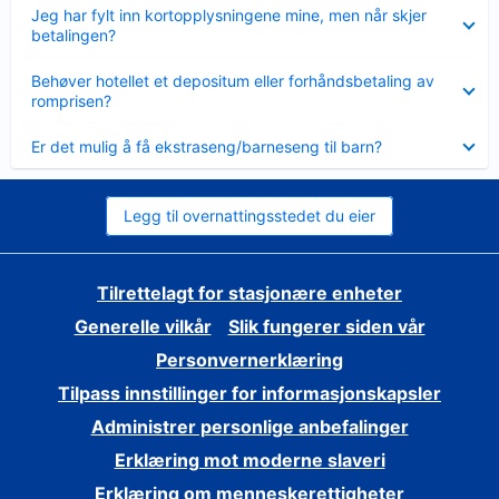
Viser
Jeg har fylt inn kortopplysningene mine, men når skjer
mindre
betalingen?
Viser
Behøver hotellet et depositum eller forhåndsbetaling av
mindre
romprisen?
Viser
Er det mulig å få ekstraseng/barneseng til barn?
mindre
Legg til overnattingsstedet du eier
Tilrettelagt for stasjonære enheter
Generelle vilkår
Slik fungerer siden vår
Personvernerklæring
Tilpass innstillinger for informasjonskapsler
Administrer personlige anbefalinger
Erklæring mot moderne slaveri
Erklæring om menneskerettigheter