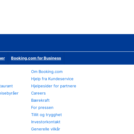
ner
Booking.com for Business
Om Booking.com
Hjelp fra Kundeservice
staurant
Hjelpesider for partnere
eisebyråer
Careers
Bærekraft
For pressen
Tillit og trygghet
Investorkontakt
Generelle vilkår