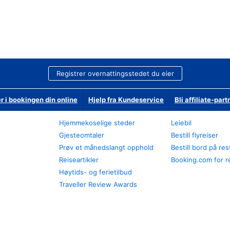
Registrer overnattingsstedet du eier
r i bookingen din online
Hjelp fra Kundeservice
Bli affiliate-part
Hjemmekoselige steder
Leiebil
Gjesteomtaler
Bestill flyreiser
Prøv et månedslangt opphold
Bestill bord på re
Reiseartikler
Booking.com for r
Høytids- og ferietilbud
Traveller Review Awards