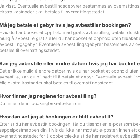
Ja visst. Eventuelle avbestillingsgebyrer bestemmes av overnattingsst
ekstra kostnader skal betales til overnattingsstedet.
Må jeg betale et gebyr hvis jeg avbestiller bookingen?
Hvis du har booket et opphold med gratis avbestilling, betaler du ikk
mulig å avbestille gratis eller du har booket et opphold uten tilbakebet
avbestillingsgebyr. Eventuelle avbestillingsgebyrer bestemmes av ove
betales til overnattingsstedet.
Kan jeg avbestille eller endre datoer hvis jeg har booket 
Det er ikke mulig å endre datoer hvis du har booket et opphold uten m
avbestille, kan du bli nødt til å betale et gebyr. Eventuelle avbesti
Alle ekstra kostnader skal betales til overnattingsstedet.
Hvor finner jeg reglene for avbestilling?
Du finner dem i bookingbekreftelsen din.
Hvordan vet jeg at bookingen er blitt avbestilt?
Etter at du har avbestilt bookingen, får du tilsendt en e-post som be
søppelpostmappen din. Hvis du ikke har mottatt e-posten innen ett d
overnattingsstedet for å dobbeltsjekke at de har registrert avbestilli