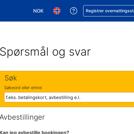
NOK
Få hjelp med bookingen 
Registrer overnattingsst
Velg valuta. Du har valgt Norsk krone som v
Velg språk. Du har valgt Norsk som
Spørsmål og svar
Søk
Søkeord eller emne
Avbestillinger
Kan jeg avbestille bookingen?