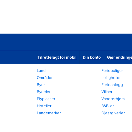
Tilrettelagt for mobil
Din konto
Gjør endringe
Land
Ferieboliger
Områder
Leiligheter
Byer
Ferieanlegg
Bydeler
Villaer
Flyplasser
Vandrerhjem
Hoteller
B&B-er
Landemerker
Gjestgiverier