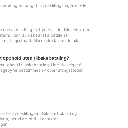
edet og er oppgitt i avbestillingsreglene. Alle
e noe avbestillingsgebyr. Hvis det ikke lenger er
aling, kan du bli nødt til å betale et
rnattingsstedet. Alle ekstra kostnader skal
et opphold uten tilbakebetaling?
ulighet til tilbakebetaling. Hvis du velger å
llingsgebyrer bestemmes av overnattingsstedet.
krefter avbestillingen. Sjekk innboksen og
øgn, ber vi om at du kontakter
ngen.