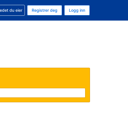
din
edet du eier
Registrer deg
Logg inn
aluta
 språk