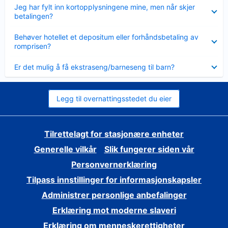
Viser
Jeg har fylt inn kortopplysningene mine, men når skjer
mindre
betalingen?
Viser
Behøver hotellet et depositum eller forhåndsbetaling av
mindre
romprisen?
Viser
Er det mulig å få ekstraseng/barneseng til barn?
mindre
Legg til overnattingsstedet du eier
Tilrettelagt for stasjonære enheter
Generelle vilkår
Slik fungerer siden vår
Personvernerklæring
Tilpass innstillinger for informasjonskapsler
Administrer personlige anbefalinger
Erklæring mot moderne slaveri
Erklæring om menneskerettigheter