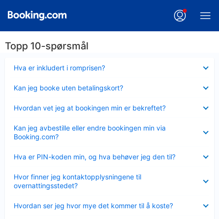
Topp 10-spørsmål
Viser
Hva er inkludert i romprisen?
mindre
Viser
Kan jeg booke uten betalingskort?
mindre
Viser
Hvordan vet jeg at bookingen min er bekreftet?
mindre
Viser
Kan jeg avbestille eller endre bookingen min via
mindre
Booking.com?
Viser
Hva er PIN-koden min, og hva behøver jeg den til?
mindre
Viser
Hvor finner jeg kontaktopplysningene til
mindre
overnattingsstedet?
Viser
Hvordan ser jeg hvor mye det kommer til å koste?
mindre