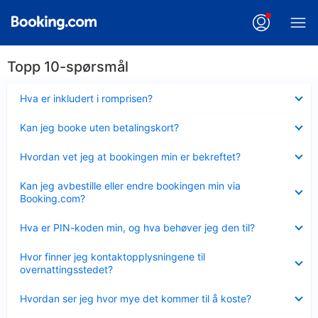
Topp 10-spørsmål
Viser
Hva er inkludert i romprisen?
mindre
Viser
Kan jeg booke uten betalingskort?
mindre
Viser
Hvordan vet jeg at bookingen min er bekreftet?
mindre
Viser
Kan jeg avbestille eller endre bookingen min via
mindre
Booking.com?
Viser
Hva er PIN-koden min, og hva behøver jeg den til?
mindre
Viser
Hvor finner jeg kontaktopplysningene til
mindre
overnattingsstedet?
Viser
Hvordan ser jeg hvor mye det kommer til å koste?
mindre