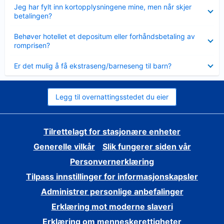
Viser
Jeg har fylt inn kortopplysningene mine, men når skjer
mindre
betalingen?
Viser
Behøver hotellet et depositum eller forhåndsbetaling av
mindre
romprisen?
Viser
Er det mulig å få ekstraseng/barneseng til barn?
mindre
Legg til overnattingsstedet du eier
Tilrettelagt for stasjonære enheter
Generelle vilkår
Slik fungerer siden vår
Personvernerklæring
Tilpass innstillinger for informasjonskapsler
Administrer personlige anbefalinger
Erklæring mot moderne slaveri
Erklæring om menneskerettigheter