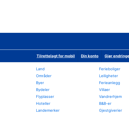
Tilrettelagt for mobil
Din konto
Gjør endringe
Land
Ferieboliger
Områder
Leiligheter
Byer
Ferieanlegg
Bydeler
Villaer
Flyplasser
Vandrerhjem
Hoteller
B&B-er
Landemerker
Gjestgiverier