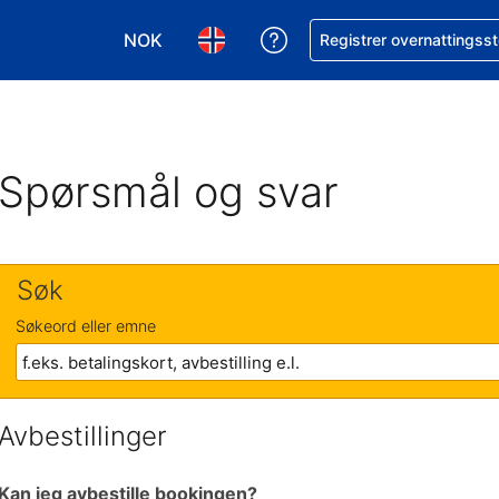
NOK
Få hjelp med bookingen 
Registrer overnattingsst
Velg valuta. Du har valgt Norsk krone som v
Velg språk. Du har valgt Norsk som
Spørsmål og svar
Søk
Søkeord eller emne
Avbestillinger
Kan jeg avbestille bookingen?