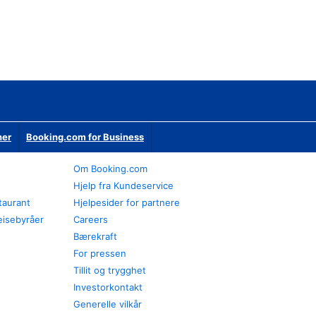
ner
Booking.com for Business
Om Booking.com
Hjelp fra Kundeservice
staurant
Hjelpesider for partnere
eisebyråer
Careers
Bærekraft
For pressen
Tillit og trygghet
Investorkontakt
Generelle vilkår