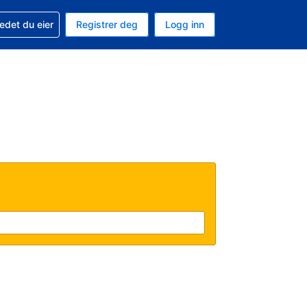
din
edet du eier
Registrer deg
Logg inn
aluta
 språk