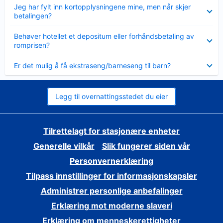
Viser
Jeg har fylt inn kortopplysningene mine, men når skjer
mindre
betalingen?
Viser
Behøver hotellet et depositum eller forhåndsbetaling av
mindre
romprisen?
Viser
Er det mulig å få ekstraseng/barneseng til barn?
mindre
Legg til overnattingsstedet du eier
Tilrettelagt for stasjonære enheter
Generelle vilkår
Slik fungerer siden vår
Personvernerklæring
Tilpass innstillinger for informasjonskapsler
Administrer personlige anbefalinger
Erklæring mot moderne slaveri
Erklæring om menneskerettigheter