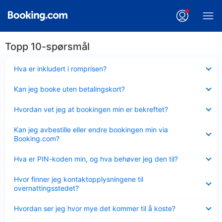
Topp 10-spørsmål
Viser
Hva er inkludert i romprisen?
mindre
Viser
Kan jeg booke uten betalingskort?
mindre
Viser
Hvordan vet jeg at bookingen min er bekreftet?
mindre
Viser
Kan jeg avbestille eller endre bookingen min via
mindre
Booking.com?
Viser
Hva er PIN-koden min, og hva behøver jeg den til?
mindre
Viser
Hvor finner jeg kontaktopplysningene til
mindre
overnattingsstedet?
Viser
Hvordan ser jeg hvor mye det kommer til å koste?
mindre