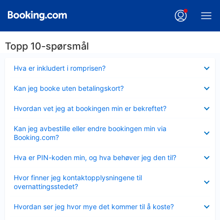
Topp 10-spørsmål
Viser
Hva er inkludert i romprisen?
mindre
Viser
Kan jeg booke uten betalingskort?
mindre
Viser
Hvordan vet jeg at bookingen min er bekreftet?
mindre
Viser
Kan jeg avbestille eller endre bookingen min via
mindre
Booking.com?
Viser
Hva er PIN-koden min, og hva behøver jeg den til?
mindre
Viser
Hvor finner jeg kontaktopplysningene til
mindre
overnattingsstedet?
Viser
Hvordan ser jeg hvor mye det kommer til å koste?
mindre