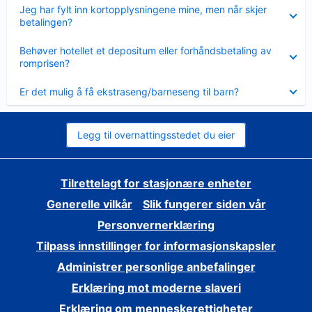
Viser
Jeg har fylt inn kortopplysningene mine, men når skjer
mindre
betalingen?
Viser
Behøver hotellet et depositum eller forhåndsbetaling av
mindre
romprisen?
Viser
Er det mulig å få ekstraseng/barneseng til barn?
mindre
Legg til overnattingsstedet du eier
Tilrettelagt for stasjonære enheter
Generelle vilkår
Slik fungerer siden vår
Personvernerklæring
Tilpass innstillinger for informasjonskapsler
Administrer personlige anbefalinger
Erklæring mot moderne slaveri
Erklæring om menneskerettigheter