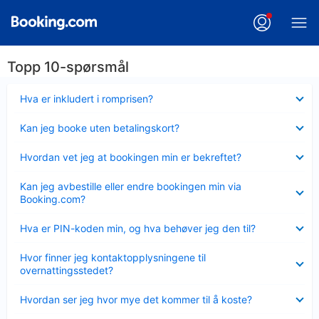
Topp 10-spørsmål
Viser
Hva er inkludert i romprisen?
mindre
Viser
Kan jeg booke uten betalingskort?
mindre
Viser
Hvordan vet jeg at bookingen min er bekreftet?
mindre
Viser
Kan jeg avbestille eller endre bookingen min via
mindre
Booking.com?
Viser
Hva er PIN-koden min, og hva behøver jeg den til?
mindre
Viser
Hvor finner jeg kontaktopplysningene til
mindre
overnattingsstedet?
Viser
Hvordan ser jeg hvor mye det kommer til å koste?
mindre