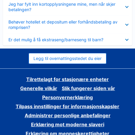
Viser
Jeg har fylt inn kortopplysningene mine, men når skjer
mindre
betalingen?
Viser
Behøver hotellet et depositum eller forhåndsbetaling av
mindre
romprisen?
Viser
Er det mulig å få ekstraseng/barneseng til barn?
mindre
Legg til overnattingsstedet du eier
Tilrettelagt for stasjonære enheter
Generelle vilkår
Slik fungerer siden vår
Personvernerklæring
Tilpass innstillinger for informasjonskapsler
Administrer personlige anbefalinger
Erklæring mot moderne slaveri
Erklæring om menneskerettigheter