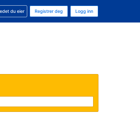
din
edet du eier
Registrer deg
Logg inn
 som valuta
 språk