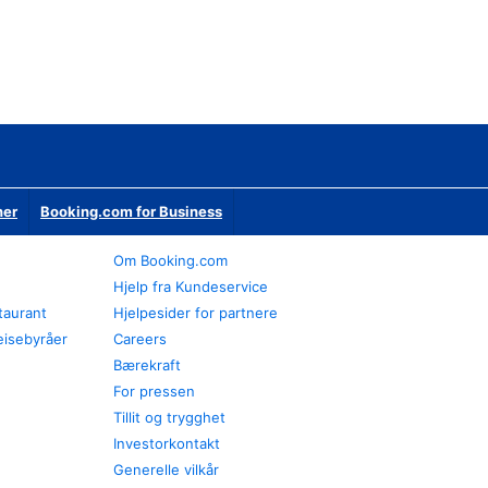
ner
Booking.com for Business
Om Booking.com
Hjelp fra Kundeservice
staurant
Hjelpesider for partnere
eisebyråer
Careers
Bærekraft
For pressen
Tillit og trygghet
Investorkontakt
Generelle vilkår