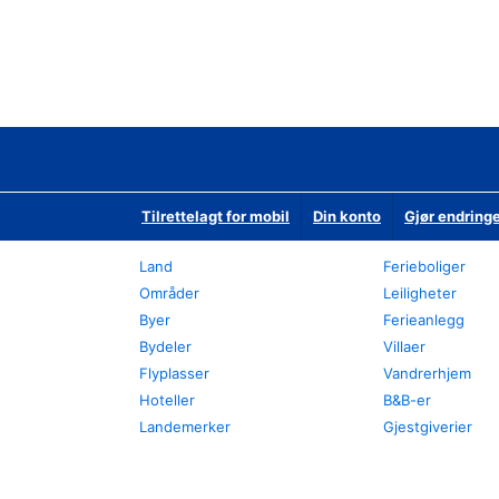
Tilrettelagt for mobil
Din konto
Gjør endringe
Land
Ferieboliger
Områder
Leiligheter
Byer
Ferieanlegg
Bydeler
Villaer
Flyplasser
Vandrerhjem
Hoteller
B&B-er
Landemerker
Gjestgiverier