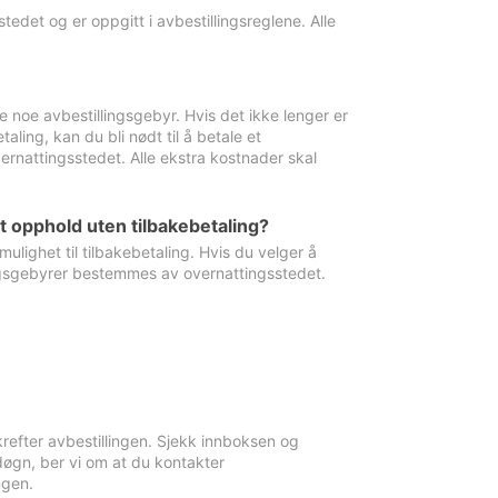
edet og er oppgitt i avbestillingsreglene. Alle
e noe avbestillingsgebyr. Hvis det ikke lenger er
aling, kan du bli nødt til å betale et
rnattingsstedet. Alle ekstra kostnader skal
et opphold uten tilbakebetaling?
ulighet til tilbakebetaling. Hvis du velger å
llingsgebyrer bestemmes av overnattingsstedet.
krefter avbestillingen. Sjekk innboksen og
øgn, ber vi om at du kontakter
ngen.