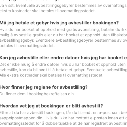
Ja visst. Eventuelle avbestillingsgebyrer bestemmes av overnattingsst
ekstra kostnader skal betales til overnattingsstedet.
Må jeg betale et gebyr hvis jeg avbestiller bookingen?
Hvis du har booket et opphold med gratis avbestilling, betaler du ikk
mulig å avbestille gratis eller du har booket et opphold uten tilbakebet
avbestillingsgebyr. Eventuelle avbestillingsgebyrer bestemmes av ove
betales til overnattingsstedet.
Kan jeg avbestille eller endre datoer hvis jeg har booket 
Det er ikke mulig å endre datoer hvis du har booket et opphold uten m
avbestille, kan du bli nødt til å betale et gebyr. Eventuelle avbesti
Alle ekstra kostnader skal betales til overnattingsstedet.
Hvor finner jeg reglene for avbestilling?
Du finner dem i bookingbekreftelsen din.
Hvordan vet jeg at bookingen er blitt avbestilt?
Etter at du har avbestilt bookingen, får du tilsendt en e-post som be
søppelpostmappen din. Hvis du ikke har mottatt e-posten innen ett d
overnattingsstedet for å dobbeltsjekke at de har registrert avbestilli