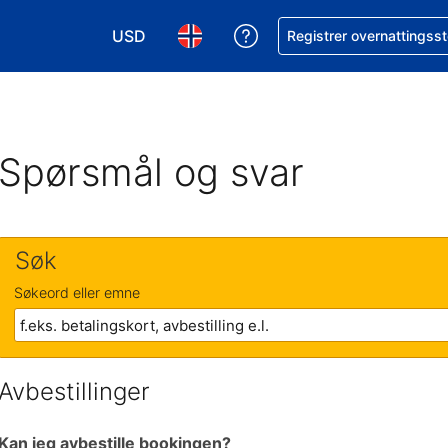
USD
Få hjelp med bookingen 
Registrer overnattingsst
Velg valuta. Du har valgt Amerikansk dollar
Velg språk. Du har valgt Norsk som
Spørsmål og svar
Søk
Søkeord eller emne
Avbestillinger
Kan jeg avbestille bookingen?