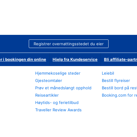
Registrer overnattingsstedet du eier
r i bookingen din online
Hjelp fra Kundeservice
Bli affiliate-part
Hjemmekoselige steder
Leiebil
Gjesteomtaler
Bestill flyreiser
Prøv et månedslangt opphold
Bestill bord på re
Reiseartikler
Booking.com for r
Høytids- og ferietilbud
Traveller Review Awards