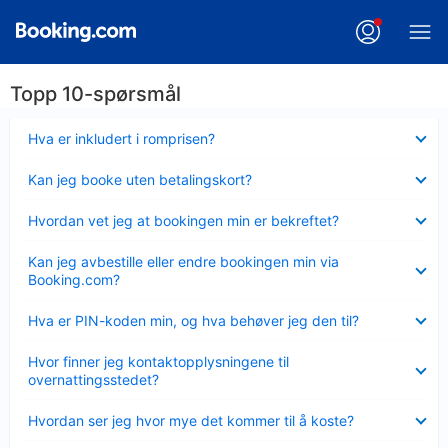
Topp 10-spørsmål
Viser
Hva er inkludert i romprisen?
mindre
Viser
Kan jeg booke uten betalingskort?
mindre
Viser
Hvordan vet jeg at bookingen min er bekreftet?
mindre
Viser
Kan jeg avbestille eller endre bookingen min via
mindre
Booking.com?
Viser
Hva er PIN-koden min, og hva behøver jeg den til?
mindre
Viser
Hvor finner jeg kontaktopplysningene til
mindre
overnattingsstedet?
Viser
Hvordan ser jeg hvor mye det kommer til å koste?
mindre