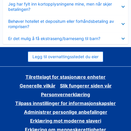
Viser
Jeg har fylt inn kortopplysningene mine, men når skjer
mindre
betalingen?
Viser
Behøver hotellet et depositum eller forhåndsbetaling av
mindre
romprisen?
Viser
Er det mulig å få ekstraseng/barneseng til barn?
mindre
Legg til overnattingsstedet du eier
Tilrettelagt for stasjonære enheter
Generelle vilkår
Slik fungerer siden vår
Personvernerklæring
Tilpass innstillinger for informasjonskapsler
Administrer personlige anbefalinger
Erklæring mot moderne slaveri
Erklæring om menneskerettigheter