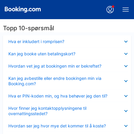
Topp 10-spørsmål
Viser
Hva er inkludert i romprisen?
mindre
Viser
Kan jeg booke uten betalingskort?
mindre
Viser
Hvordan vet jeg at bookingen min er bekreftet?
mindre
Viser
Kan jeg avbestille eller endre bookingen min via
mindre
Booking.com?
Viser
Hva er PIN-koden min, og hva behøver jeg den til?
mindre
Viser
Hvor finner jeg kontaktopplysningene til
mindre
overnattingsstedet?
Viser
Hvordan ser jeg hvor mye det kommer til å koste?
mindre