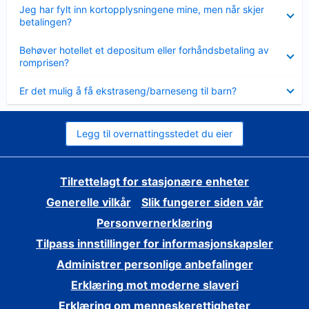
Viser
Jeg har fylt inn kortopplysningene mine, men når skjer
mindre
betalingen?
Viser
Behøver hotellet et depositum eller forhåndsbetaling av
mindre
romprisen?
Viser
Er det mulig å få ekstraseng/barneseng til barn?
mindre
Legg til overnattingsstedet du eier
Tilrettelagt for stasjonære enheter
Generelle vilkår
Slik fungerer siden vår
Personvernerklæring
Tilpass innstillinger for informasjonskapsler
Administrer personlige anbefalinger
Erklæring mot moderne slaveri
Erklæring om menneskerettigheter