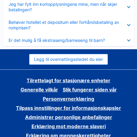
Viser
Jeg har fylt inn kortopplysningene mine, men når skjer
mindre
betalingen?
Viser
Behøver hotellet et depositum eller forhåndsbetaling av
mindre
romprisen?
Viser
Er det mulig å få ekstraseng/barneseng til barn?
mindre
Legg til overnattingsstedet du eier
Tilrettelagt for stasjonære enheter
Generelle vilkår
Slik fungerer siden vår
Personvernerklæring
Tilpass innstillinger for informasjonskapsler
Administrer personlige anbefalinger
Erklæring mot moderne slaveri
Erklæring om menneskerettigheter