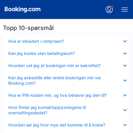
Topp 10-spørsmål
Viser
Hva er inkludert i romprisen?
mindre
Viser
Kan jeg booke uten betalingskort?
mindre
Viser
Hvordan vet jeg at bookingen min er bekreftet?
mindre
Viser
Kan jeg avbestille eller endre bookingen min via
mindre
Booking.com?
Viser
Hva er PIN-koden min, og hva behøver jeg den til?
mindre
Viser
Hvor finner jeg kontaktopplysningene til
mindre
overnattingsstedet?
Viser
Hvordan ser jeg hvor mye det kommer til å koste?
mindre