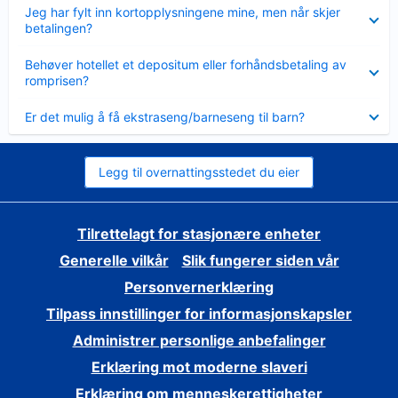
Viser
Jeg har fylt inn kortopplysningene mine, men når skjer
mindre
betalingen?
Viser
Behøver hotellet et depositum eller forhåndsbetaling av
mindre
romprisen?
Viser
Er det mulig å få ekstraseng/barneseng til barn?
mindre
Legg til overnattingsstedet du eier
Tilrettelagt for stasjonære enheter
Generelle vilkår
Slik fungerer siden vår
Personvernerklæring
Tilpass innstillinger for informasjonskapsler
Administrer personlige anbefalinger
Erklæring mot moderne slaveri
Erklæring om menneskerettigheter