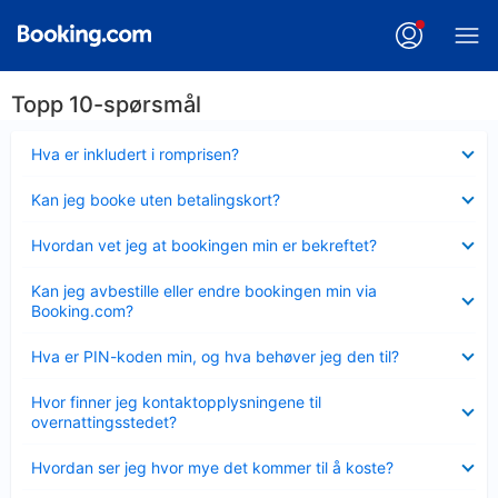
Topp 10-spørsmål
Viser
Hva er inkludert i romprisen?
mindre
Viser
Kan jeg booke uten betalingskort?
mindre
Viser
Hvordan vet jeg at bookingen min er bekreftet?
mindre
Viser
Kan jeg avbestille eller endre bookingen min via
mindre
Booking.com?
Viser
Hva er PIN-koden min, og hva behøver jeg den til?
mindre
Viser
Hvor finner jeg kontaktopplysningene til
mindre
overnattingsstedet?
Viser
Hvordan ser jeg hvor mye det kommer til å koste?
mindre