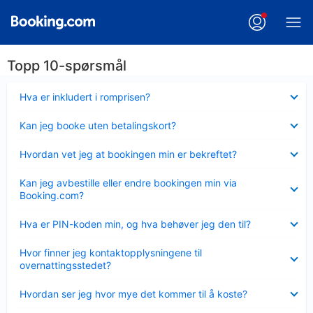
Topp 10-spørsmål
Viser
Hva er inkludert i romprisen?
mindre
Viser
Kan jeg booke uten betalingskort?
mindre
Viser
Hvordan vet jeg at bookingen min er bekreftet?
mindre
Viser
Kan jeg avbestille eller endre bookingen min via
mindre
Booking.com?
Viser
Hva er PIN-koden min, og hva behøver jeg den til?
mindre
Viser
Hvor finner jeg kontaktopplysningene til
mindre
overnattingsstedet?
Viser
Hvordan ser jeg hvor mye det kommer til å koste?
mindre