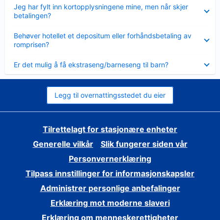
Viser
Jeg har fylt inn kortopplysningene mine, men når skjer
mindre
betalingen?
Viser
Behøver hotellet et depositum eller forhåndsbetaling av
mindre
romprisen?
Viser
Er det mulig å få ekstraseng/barneseng til barn?
mindre
Legg til overnattingsstedet du eier
Tilrettelagt for stasjonære enheter
Generelle vilkår
Slik fungerer siden vår
Personvernerklæring
Tilpass innstillinger for informasjonskapsler
Administrer personlige anbefalinger
Erklæring mot moderne slaveri
Erklæring om menneskerettigheter