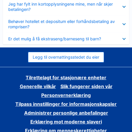
Viser
Jeg har fylt inn kortopplysningene mine, men når skjer
mindre
betalingen?
Viser
Behøver hotellet et depositum eller forhåndsbetaling av
mindre
romprisen?
Viser
Er det mulig å få ekstraseng/barneseng til barn?
mindre
Legg til overnattingsstedet du eier
Tilrettelagt for stasjonære enheter
Generelle vilkår
Slik fungerer siden vår
Personvernerklæring
Tilpass innstillinger for informasjonskapsler
Administrer personlige anbefalinger
Erklæring mot moderne slaveri
Erklæring om menneskerettigheter