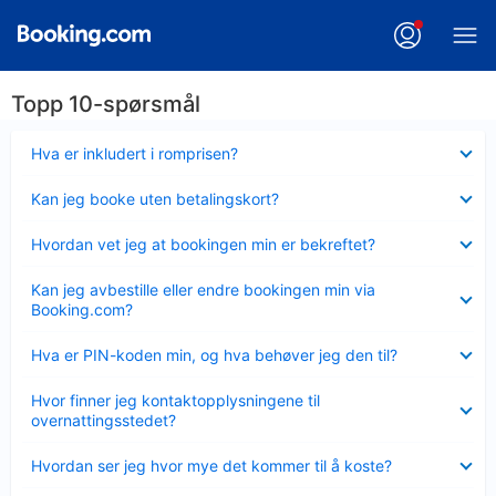
Topp 10-spørsmål
Viser
Hva er inkludert i romprisen?
mindre
Viser
Kan jeg booke uten betalingskort?
mindre
Viser
Hvordan vet jeg at bookingen min er bekreftet?
mindre
Viser
Kan jeg avbestille eller endre bookingen min via
mindre
Booking.com?
Viser
Hva er PIN-koden min, og hva behøver jeg den til?
mindre
Viser
Hvor finner jeg kontaktopplysningene til
mindre
overnattingsstedet?
Viser
Hvordan ser jeg hvor mye det kommer til å koste?
mindre