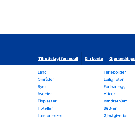
Tilrettelagt for mobil
Din konto
Gjør endringe
Land
Ferieboliger
Områder
Leiligheter
Byer
Ferieanlegg
Bydeler
Villaer
Flyplasser
Vandrerhjem
Hoteller
B&B-er
Landemerker
Gjestgiverier