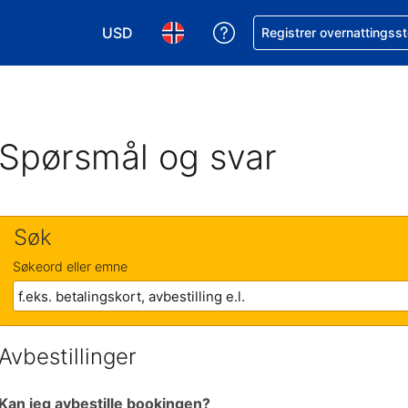
USD
Få hjelp med bookingen 
Registrer overnattingsst
Velg valuta. Du har valgt Amerikansk dollar
Velg språk. Du har valgt Norsk som
Spørsmål og svar
Søk
Søkeord eller emne
Avbestillinger
Kan jeg avbestille bookingen?