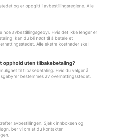
edet og er oppgitt i avbestillingsreglene. Alle
e noe avbestillingsgebyr. Hvis det ikke lenger er
aling, kan du bli nødt til å betale et
rnattingsstedet. Alle ekstra kostnader skal
et opphold uten tilbakebetaling?
ulighet til tilbakebetaling. Hvis du velger å
llingsgebyrer bestemmes av overnattingsstedet.
krefter avbestillingen. Sjekk innboksen og
øgn, ber vi om at du kontakter
ngen.