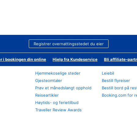
Registrer overnattingsstedet du eier
r i bookingen din online
Hjelp fra Kundeservice
Bli affiliate-part
Hjemmekoselige steder
Leiebil
Gjesteomtaler
Bestill flyreiser
Prøv et månedslangt opphold
Bestill bord på re
Reiseartikler
Booking.com for r
Høytids- og ferietilbud
Traveller Review Awards