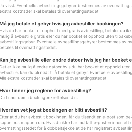
Ja visst. Eventuelle avbestillingsgebyrer bestemmes av overnattingsst
ekstra kostnader skal betales til overnattingsstedet.
Må jeg betale et gebyr hvis jeg avbestiller bookingen?
Hvis du har booket et opphold med gratis avbestilling, betaler du ikk
mulig å avbestille gratis eller du har booket et opphold uten tilbakebet
avbestillingsgebyr. Eventuelle avbestillingsgebyrer bestemmes av ove
betales til overnattingsstedet.
Kan jeg avbestille eller endre datoer hvis jeg har booket 
Det er ikke mulig å endre datoer hvis du har booket et opphold uten m
avbestille, kan du bli nødt til å betale et gebyr. Eventuelle avbesti
Alle ekstra kostnader skal betales til overnattingsstedet.
Hvor finner jeg reglene for avbestilling?
Du finner dem i bookingbekreftelsen din.
Hvordan vet jeg at bookingen er blitt avbestilt?
Etter at du har avbestilt bookingen, får du tilsendt en e-post som be
søppelpostmappen din. Hvis du ikke har mottatt e-posten innen ett d
overnattingsstedet for å dobbeltsjekke at de har registrert avbestilli