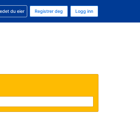
din
edet du eier
Registrer deg
Logg inn
 som valuta
 språk