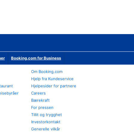
ner
Booking.com for Business
Om Booking.com
Hjelp fra Kundeservice
staurant
Hjelpesider for partnere
eisebyråer
Careers
Bærekraft
For pressen
Tillit og trygghet
Investorkontakt
Generelle vilkår