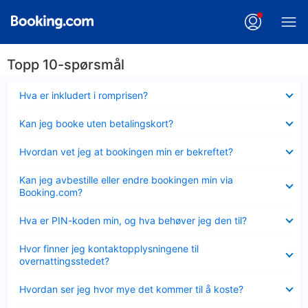
Topp 10-spørsmål
Viser
Hva er inkludert i romprisen?
mindre
Viser
Kan jeg booke uten betalingskort?
mindre
Viser
Hvordan vet jeg at bookingen min er bekreftet?
mindre
Viser
Kan jeg avbestille eller endre bookingen min via
mindre
Booking.com?
Viser
Hva er PIN-koden min, og hva behøver jeg den til?
mindre
Viser
Hvor finner jeg kontaktopplysningene til
mindre
overnattingsstedet?
Viser
Hvordan ser jeg hvor mye det kommer til å koste?
mindre