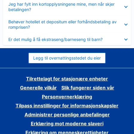
Viser
Jeg har fylt inn kortopplysningene mine, men når skjer
mindre
betalingen?
Viser
Behøver hotellet et depositum eller forhåndsbetaling av
mindre
romprisen?
Viser
Er det mulig å få ekstraseng/barneseng til barn?
mindre
Legg til overnattingsstedet du eier
Tilrettelagt for stasjonære enheter
Generelle vilkår
Slik fungerer siden vår
Personvernerklæring
Tilpass innstillinger for informasjonskapsler
Administrer personlige anbefalinger
Erklæring mot moderne slaveri
Erklæring om menneskerettigheter