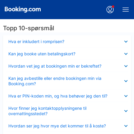
Topp 10-spørsmål
Viser
Hva er inkludert i romprisen?
mindre
Viser
Kan jeg booke uten betalingskort?
mindre
Viser
Hvordan vet jeg at bookingen min er bekreftet?
mindre
Viser
Kan jeg avbestille eller endre bookingen min via
mindre
Booking.com?
Viser
Hva er PIN-koden min, og hva behøver jeg den til?
mindre
Viser
Hvor finner jeg kontaktopplysningene til
mindre
overnattingsstedet?
Viser
Hvordan ser jeg hvor mye det kommer til å koste?
mindre