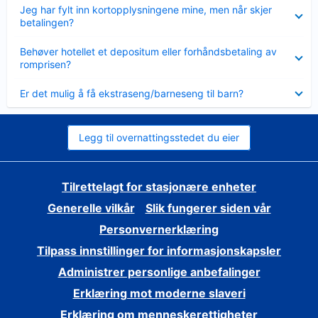
Viser
Jeg har fylt inn kortopplysningene mine, men når skjer
mindre
betalingen?
Viser
Behøver hotellet et depositum eller forhåndsbetaling av
mindre
romprisen?
Viser
Er det mulig å få ekstraseng/barneseng til barn?
mindre
Legg til overnattingsstedet du eier
Tilrettelagt for stasjonære enheter
Generelle vilkår
Slik fungerer siden vår
Personvernerklæring
Tilpass innstillinger for informasjonskapsler
Administrer personlige anbefalinger
Erklæring mot moderne slaveri
Erklæring om menneskerettigheter