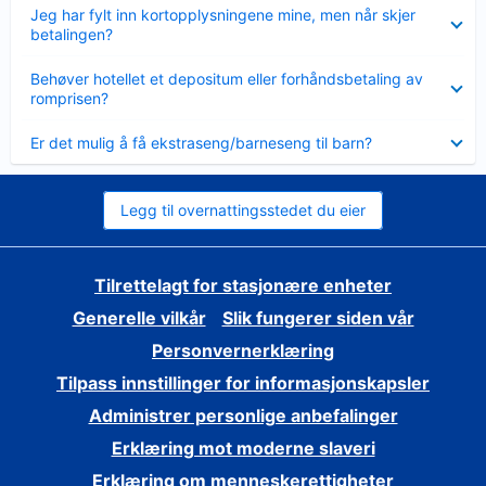
Viser
Jeg har fylt inn kortopplysningene mine, men når skjer
mindre
betalingen?
Viser
Behøver hotellet et depositum eller forhåndsbetaling av
mindre
romprisen?
Viser
Er det mulig å få ekstraseng/barneseng til barn?
mindre
Legg til overnattingsstedet du eier
Tilrettelagt for stasjonære enheter
Generelle vilkår
Slik fungerer siden vår
Personvernerklæring
Tilpass innstillinger for informasjonskapsler
Administrer personlige anbefalinger
Erklæring mot moderne slaveri
Erklæring om menneskerettigheter