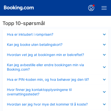
Topp 10-spørsmål
Viser
Hva er inkludert i romprisen?
mindre
Viser
Kan jeg booke uten betalingskort?
mindre
Viser
Hvordan vet jeg at bookingen min er bekreftet?
mindre
Viser
Kan jeg avbestille eller endre bookingen min via
mindre
Booking.com?
Viser
Hva er PIN-koden min, og hva behøver jeg den til?
mindre
Viser
Hvor finner jeg kontaktopplysningene til
mindre
overnattingsstedet?
Viser
Hvordan ser jeg hvor mye det kommer til å koste?
mindre