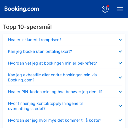
Topp 10-spørsmål
Viser
Hva er inkludert i romprisen?
mindre
Viser
Kan jeg booke uten betalingskort?
mindre
Viser
Hvordan vet jeg at bookingen min er bekreftet?
mindre
Viser
Kan jeg avbestille eller endre bookingen min via
mindre
Booking.com?
Viser
Hva er PIN-koden min, og hva behøver jeg den til?
mindre
Viser
Hvor finner jeg kontaktopplysningene til
mindre
overnattingsstedet?
Viser
Hvordan ser jeg hvor mye det kommer til å koste?
mindre