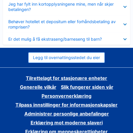
Viser
Jeg har fylt inn kortopplysningene mine, men når skjer
mindre
betalingen?
Viser
Behøver hotellet et depositum eller forhåndsbetaling av
mindre
romprisen?
Viser
Er det mulig å få ekstraseng/barneseng til barn?
mindre
Legg til overnattingsstedet du eier
Tilrettelagt for stasjonære enheter
Generelle vilkår
Slik fungerer siden vår
Personvernerklæring
Tilpass innstillinger for informasjonskapsler
Administrer personlige anbefalinger
Erklæring mot moderne slaveri
Erklæring om menneskerettigheter