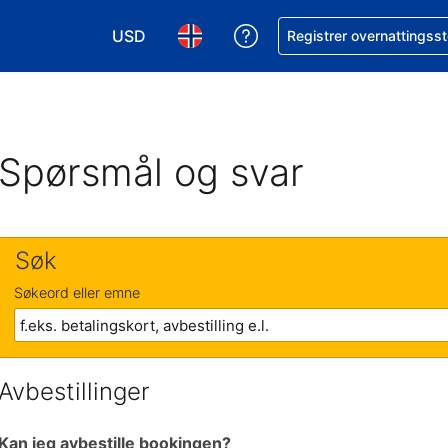
USD
Få hjelp med bookingen 
Registrer overnattingsst
Velg valuta. Du har valgt Amerikansk dollar
Velg språk. Du har valgt Norsk som
Spørsmål og svar
Søk
Søkeord eller emne
Avbestillinger
Kan jeg avbestille bookingen?