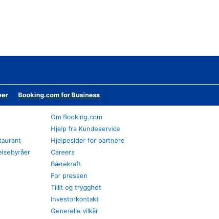
ner
Booking.com for Business
Om Booking.com
Hjelp fra Kundeservice
staurant
Hjelpesider for partnere
eisebyråer
Careers
Bærekraft
For pressen
Tillit og trygghet
Investorkontakt
Generelle vilkår