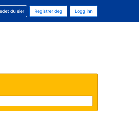
din
edet du eier
Registrer deg
Logg inn
 som valuta
 språk