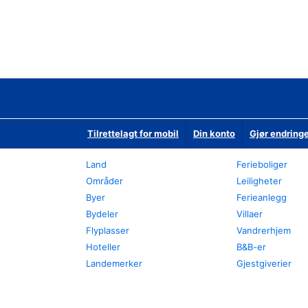
Tilrettelagt for mobil
Din konto
Gjør endringe
Land
Ferieboliger
Områder
Leiligheter
Byer
Ferieanlegg
Bydeler
Villaer
Flyplasser
Vandrerhjem
Hoteller
B&B-er
Landemerker
Gjestgiverier