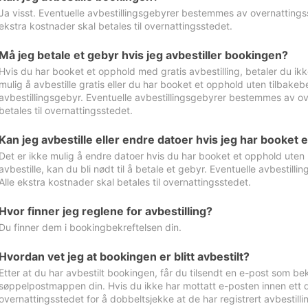
Ja visst. Eventuelle avbestillingsgebyrer bestemmes av overnattingsst
ekstra kostnader skal betales til overnattingsstedet.
Må jeg betale et gebyr hvis jeg avbestiller bookingen?
Hvis du har booket et opphold med gratis avbestilling, betaler du ikk
mulig å avbestille gratis eller du har booket et opphold uten tilbakebet
avbestillingsgebyr. Eventuelle avbestillingsgebyrer bestemmes av ove
betales til overnattingsstedet.
Kan jeg avbestille eller endre datoer hvis jeg har booket 
Det er ikke mulig å endre datoer hvis du har booket et opphold uten m
avbestille, kan du bli nødt til å betale et gebyr. Eventuelle avbesti
Alle ekstra kostnader skal betales til overnattingsstedet.
Hvor finner jeg reglene for avbestilling?
Du finner dem i bookingbekreftelsen din.
Hvordan vet jeg at bookingen er blitt avbestilt?
Etter at du har avbestilt bookingen, får du tilsendt en e-post som be
søppelpostmappen din. Hvis du ikke har mottatt e-posten innen ett d
overnattingsstedet for å dobbeltsjekke at de har registrert avbestilli