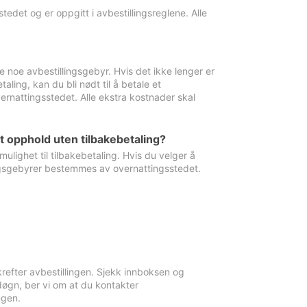
edet og er oppgitt i avbestillingsreglene. Alle
e noe avbestillingsgebyr. Hvis det ikke lenger er
aling, kan du bli nødt til å betale et
rnattingsstedet. Alle ekstra kostnader skal
et opphold uten tilbakebetaling?
ulighet til tilbakebetaling. Hvis du velger å
llingsgebyrer bestemmes av overnattingsstedet.
krefter avbestillingen. Sjekk innboksen og
øgn, ber vi om at du kontakter
ngen.