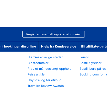
Registrer overnattingsstedet du eier
r i bookingen din online
Hjelp fra Kundeservice
Bli affiliate-part
Hjemmekoselige steder
Leiebil
Gjesteomtaler
Bestill flyreiser
Prøv et månedslangt opphold
Bestill bord på re
Reiseartikler
Booking.com for r
Høytids- og ferietilbud
Traveller Review Awards