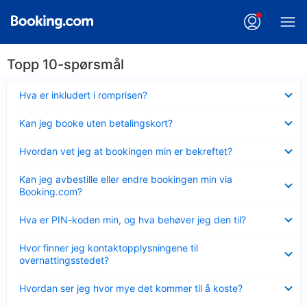
Topp 10-spørsmål
Viser
Hva er inkludert i romprisen?
mindre
Viser
Kan jeg booke uten betalingskort?
mindre
Viser
Hvordan vet jeg at bookingen min er bekreftet?
mindre
Viser
Kan jeg avbestille eller endre bookingen min via
mindre
Booking.com?
Viser
Hva er PIN-koden min, og hva behøver jeg den til?
mindre
Viser
Hvor finner jeg kontaktopplysningene til
mindre
overnattingsstedet?
Viser
Hvordan ser jeg hvor mye det kommer til å koste?
mindre