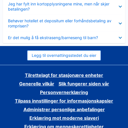
Viser
Jeg har fylt inn kortopplysningene mine, men når skjer
mindre
betalingen?
Viser
Behøver hotellet et depositum eller forhåndsbetaling av
mindre
romprisen?
Viser
Er det mulig å få ekstraseng/barneseng til barn?
mindre
Legg til overnattingsstedet du eier
Tilrettelagt for stasjonære enheter
Generelle vilkår
Slik fungerer siden vår
Personvernerklæring
Tilpass innstillinger for informasjonskapsler
Administrer personlige anbefalinger
Erklæring mot moderne slaveri
Erklæring om menneskerettigheter