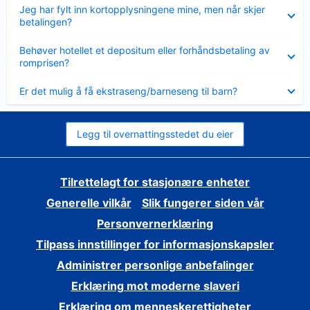
Viser
Jeg har fylt inn kortopplysningene mine, men når skjer
mindre
betalingen?
Viser
Behøver hotellet et depositum eller forhåndsbetaling av
mindre
romprisen?
Viser
Er det mulig å få ekstraseng/barneseng til barn?
mindre
Legg til overnattingsstedet du eier
Tilrettelagt for stasjonære enheter
Generelle vilkår
Slik fungerer siden vår
Personvernerklæring
Tilpass innstillinger for informasjonskapsler
Administrer personlige anbefalinger
Erklæring mot moderne slaveri
Erklæring om menneskerettigheter