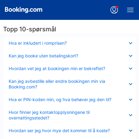
Topp 10-spørsmål
Viser
Hva er inkludert i romprisen?
mindre
Viser
Kan jeg booke uten betalingskort?
mindre
Viser
Hvordan vet jeg at bookingen min er bekreftet?
mindre
Viser
Kan jeg avbestille eller endre bookingen min via
mindre
Booking.com?
Viser
Hva er PIN-koden min, og hva behøver jeg den til?
mindre
Viser
Hvor finner jeg kontaktopplysningene til
mindre
overnattingsstedet?
Viser
Hvordan ser jeg hvor mye det kommer til å koste?
mindre