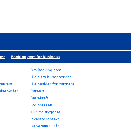
ner
Booking.com for Business
Om Booking.com
Hjelp fra Kundeservice
staurant
Hjelpesider for partnere
eisebyråer
Careers
Bærekraft
For pressen
Tillit og trygghet
Investorkontakt
Generelle vilkår