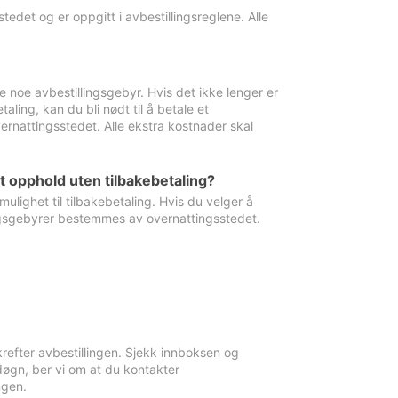
edet og er oppgitt i avbestillingsreglene. Alle
e noe avbestillingsgebyr. Hvis det ikke lenger er
aling, kan du bli nødt til å betale et
rnattingsstedet. Alle ekstra kostnader skal
et opphold uten tilbakebetaling?
ulighet til tilbakebetaling. Hvis du velger å
llingsgebyrer bestemmes av overnattingsstedet.
krefter avbestillingen. Sjekk innboksen og
øgn, ber vi om at du kontakter
ngen.