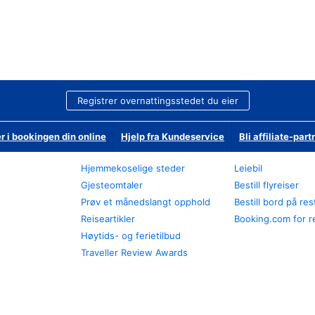
Registrer overnattingsstedet du eier
r i bookingen din online
Hjelp fra Kundeservice
Bli affiliate-part
Hjemmekoselige steder
Leiebil
Gjesteomtaler
Bestill flyreiser
Prøv et månedslangt opphold
Bestill bord på re
Reiseartikler
Booking.com for r
Høytids- og ferietilbud
Traveller Review Awards