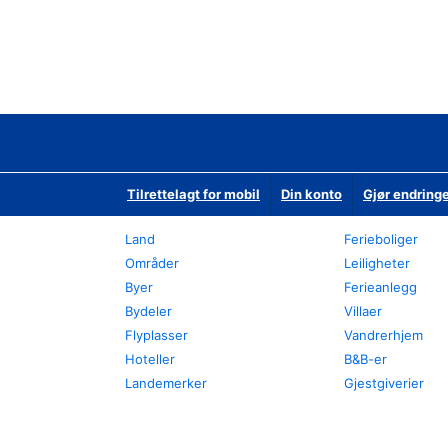
Tilrettelagt for mobil
Din konto
Gjør endringe
Land
Ferieboliger
Områder
Leiligheter
Byer
Ferieanlegg
Bydeler
Villaer
Flyplasser
Vandrerhjem
Hoteller
B&B-er
Landemerker
Gjestgiverier