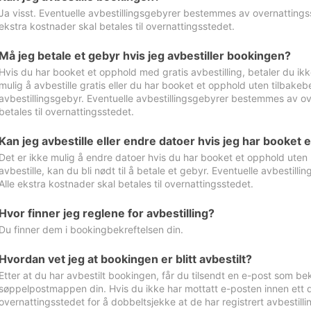
Ja visst. Eventuelle avbestillingsgebyrer bestemmes av overnattingsst
ekstra kostnader skal betales til overnattingsstedet.
Må jeg betale et gebyr hvis jeg avbestiller bookingen?
Hvis du har booket et opphold med gratis avbestilling, betaler du ikk
mulig å avbestille gratis eller du har booket et opphold uten tilbakebet
avbestillingsgebyr. Eventuelle avbestillingsgebyrer bestemmes av ove
betales til overnattingsstedet.
Kan jeg avbestille eller endre datoer hvis jeg har booket 
Det er ikke mulig å endre datoer hvis du har booket et opphold uten m
avbestille, kan du bli nødt til å betale et gebyr. Eventuelle avbesti
Alle ekstra kostnader skal betales til overnattingsstedet.
Hvor finner jeg reglene for avbestilling?
Du finner dem i bookingbekreftelsen din.
Hvordan vet jeg at bookingen er blitt avbestilt?
Etter at du har avbestilt bookingen, får du tilsendt en e-post som be
søppelpostmappen din. Hvis du ikke har mottatt e-posten innen ett d
overnattingsstedet for å dobbeltsjekke at de har registrert avbestilli