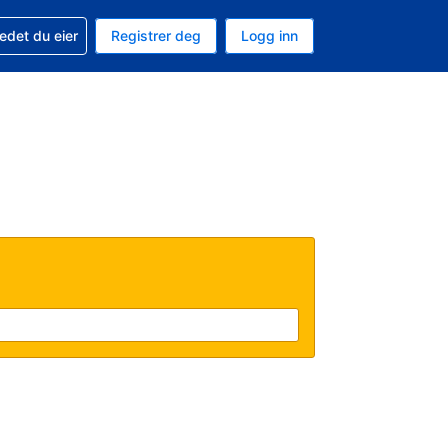
din
edet du eier
Registrer deg
Logg inn
aluta
 språk