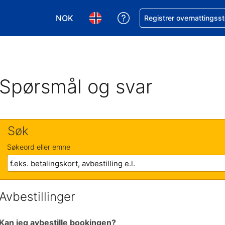
NOK
Få hjelp med bookingen 
Registrer overnattingsst
Velg valuta. Du har valgt Norsk krone som v
Velg språk. Du har valgt Norsk som
Spørsmål og svar
Søk
Søkeord eller emne
Avbestillinger
Kan jeg avbestille bookingen?