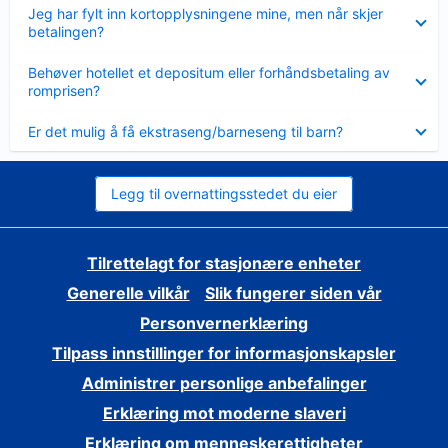
Viser
Jeg har fylt inn kortopplysningene mine, men når skjer
mindre
betalingen?
Viser
Behøver hotellet et depositum eller forhåndsbetaling av
mindre
romprisen?
Viser
Er det mulig å få ekstraseng/barneseng til barn?
mindre
Legg til overnattingsstedet du eier
Tilrettelagt for stasjonære enheter
Generelle vilkår
Slik fungerer siden vår
Personvernerklæring
Tilpass innstillinger for informasjonskapsler
Administrer personlige anbefalinger
Erklæring mot moderne slaveri
Erklæring om menneskerettigheter