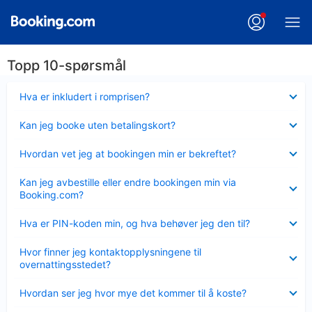
Topp 10-spørsmål
Viser
Hva er inkludert i romprisen?
mindre
Viser
Kan jeg booke uten betalingskort?
mindre
Viser
Hvordan vet jeg at bookingen min er bekreftet?
mindre
Viser
Kan jeg avbestille eller endre bookingen min via
mindre
Booking.com?
Viser
Hva er PIN-koden min, og hva behøver jeg den til?
mindre
Viser
Hvor finner jeg kontaktopplysningene til
mindre
overnattingsstedet?
Viser
Hvordan ser jeg hvor mye det kommer til å koste?
mindre