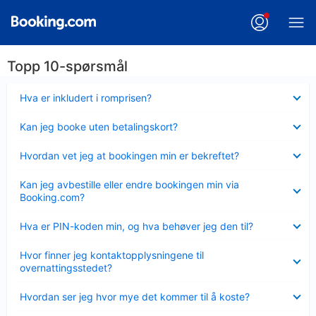
Topp 10-spørsmål
Viser
Hva er inkludert i romprisen?
mindre
Viser
Kan jeg booke uten betalingskort?
mindre
Viser
Hvordan vet jeg at bookingen min er bekreftet?
mindre
Viser
Kan jeg avbestille eller endre bookingen min via
mindre
Booking.com?
Viser
Hva er PIN-koden min, og hva behøver jeg den til?
mindre
Viser
Hvor finner jeg kontaktopplysningene til
mindre
overnattingsstedet?
Viser
Hvordan ser jeg hvor mye det kommer til å koste?
mindre