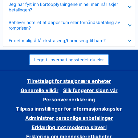
Viser
Jeg har fylt inn kortopplysningene mine, men når skjer
mindre
betalingen?
Viser
Behøver hotellet et depositum eller forhåndsbetaling av
mindre
romprisen?
Viser
Er det mulig å få ekstraseng/barneseng til barn?
mindre
Legg til overnattingsstedet du eier
Tilrettelagt for stasjonære enheter
Generelle vilkår
Slik fungerer siden vår
Personvernerklæring
Tilpass innstillinger for informasjonskapsler
Administrer personlige anbefalinger
Erklæring mot moderne slaveri
Erklæring om menneskerettigheter