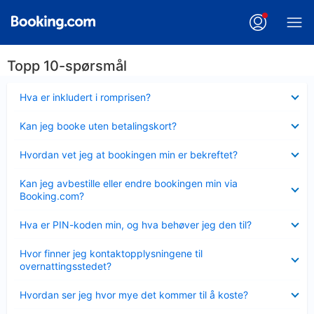
Topp 10-spørsmål
Viser
Hva er inkludert i romprisen?
mindre
Viser
Kan jeg booke uten betalingskort?
mindre
Viser
Hvordan vet jeg at bookingen min er bekreftet?
mindre
Viser
Kan jeg avbestille eller endre bookingen min via
mindre
Booking.com?
Viser
Hva er PIN-koden min, og hva behøver jeg den til?
mindre
Viser
Hvor finner jeg kontaktopplysningene til
mindre
overnattingsstedet?
Viser
Hvordan ser jeg hvor mye det kommer til å koste?
mindre