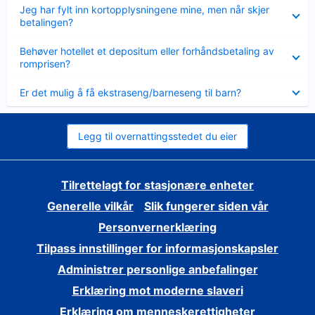
Viser
Jeg har fylt inn kortopplysningene mine, men når skjer
mindre
betalingen?
Viser
Behøver hotellet et depositum eller forhåndsbetaling av
mindre
romprisen?
Viser
Er det mulig å få ekstraseng/barneseng til barn?
mindre
Legg til overnattingsstedet du eier
Tilrettelagt for stasjonære enheter
Generelle vilkår
Slik fungerer siden vår
Personvernerklæring
Tilpass innstillinger for informasjonskapsler
Administrer personlige anbefalinger
Erklæring mot moderne slaveri
Erklæring om menneskerettigheter