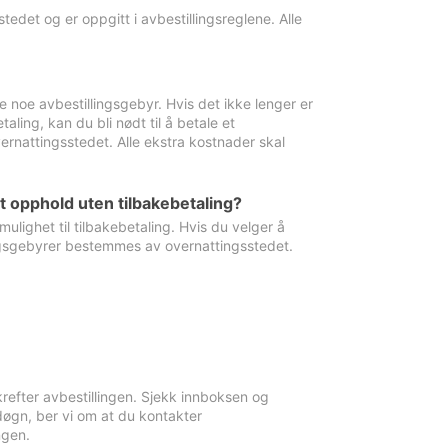
edet og er oppgitt i avbestillingsreglene. Alle
e noe avbestillingsgebyr. Hvis det ikke lenger er
aling, kan du bli nødt til å betale et
rnattingsstedet. Alle ekstra kostnader skal
et opphold uten tilbakebetaling?
ulighet til tilbakebetaling. Hvis du velger å
llingsgebyrer bestemmes av overnattingsstedet.
krefter avbestillingen. Sjekk innboksen og
øgn, ber vi om at du kontakter
ngen.