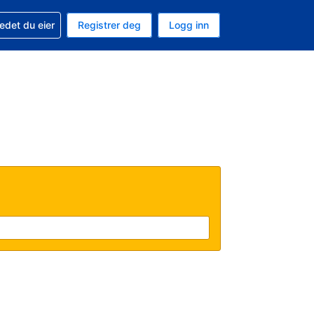
din
edet du eier
Registrer deg
Logg inn
 som valuta
 språk