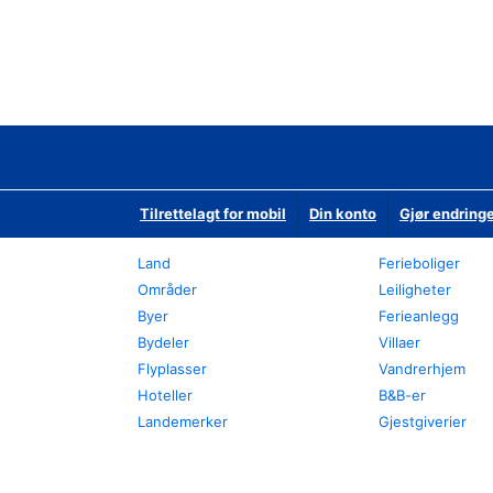
Tilrettelagt for mobil
Din konto
Gjør endringe
Land
Ferieboliger
Områder
Leiligheter
Byer
Ferieanlegg
Bydeler
Villaer
Flyplasser
Vandrerhjem
Hoteller
B&B-er
Landemerker
Gjestgiverier