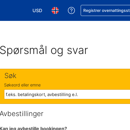
USD
Få hjelp med bookingen 
Registrer overnattingsst
Velg valuta. Du har valgt Amerikansk dollar
Velg språk. Du har valgt Norsk som
Spørsmål og svar
Søk
Søkeord eller emne
Avbestillinger
Kan jeg avbestille bookingen?