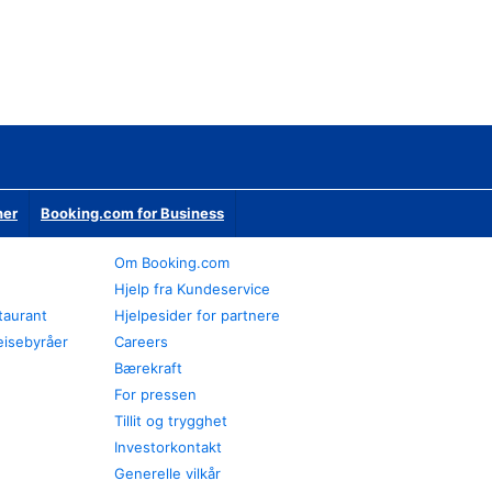
ner
Booking.com for Business
Om Booking.com
Hjelp fra Kundeservice
staurant
Hjelpesider for partnere
eisebyråer
Careers
Bærekraft
For pressen
Tillit og trygghet
Investorkontakt
Generelle vilkår