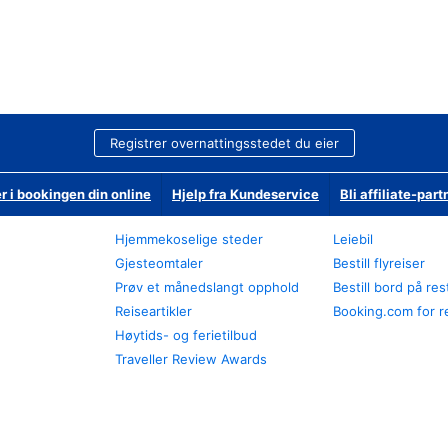
Registrer overnattingsstedet du eier
r i bookingen din online
Hjelp fra Kundeservice
Bli affiliate-part
Hjemmekoselige steder
Leiebil
Gjesteomtaler
Bestill flyreiser
Prøv et månedslangt opphold
Bestill bord på re
Reiseartikler
Booking.com for r
Høytids- og ferietilbud
Traveller Review Awards