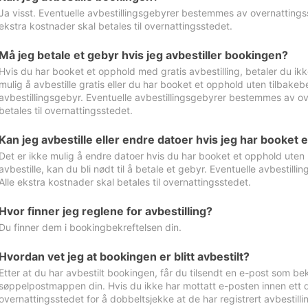
Ja visst. Eventuelle avbestillingsgebyrer bestemmes av overnattingsst
ekstra kostnader skal betales til overnattingsstedet.
Må jeg betale et gebyr hvis jeg avbestiller bookingen?
Hvis du har booket et opphold med gratis avbestilling, betaler du ikk
mulig å avbestille gratis eller du har booket et opphold uten tilbakebet
avbestillingsgebyr. Eventuelle avbestillingsgebyrer bestemmes av ove
betales til overnattingsstedet.
Kan jeg avbestille eller endre datoer hvis jeg har booket 
Det er ikke mulig å endre datoer hvis du har booket et opphold uten m
avbestille, kan du bli nødt til å betale et gebyr. Eventuelle avbesti
Alle ekstra kostnader skal betales til overnattingsstedet.
Hvor finner jeg reglene for avbestilling?
Du finner dem i bookingbekreftelsen din.
Hvordan vet jeg at bookingen er blitt avbestilt?
Etter at du har avbestilt bookingen, får du tilsendt en e-post som be
søppelpostmappen din. Hvis du ikke har mottatt e-posten innen ett d
overnattingsstedet for å dobbeltsjekke at de har registrert avbestilli