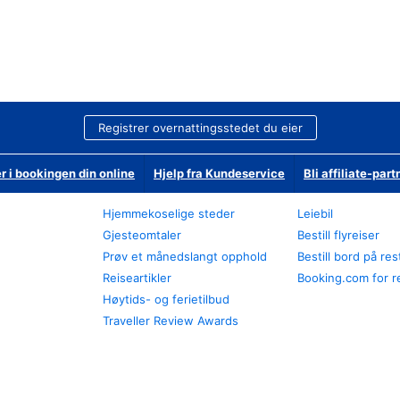
Registrer overnattingsstedet du eier
r i bookingen din online
Hjelp fra Kundeservice
Bli affiliate-part
Hjemmekoselige steder
Leiebil
Gjesteomtaler
Bestill flyreiser
Prøv et månedslangt opphold
Bestill bord på re
Reiseartikler
Booking.com for r
Høytids- og ferietilbud
Traveller Review Awards