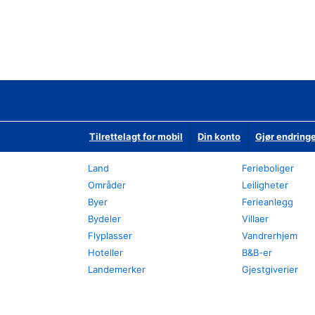
Tilrettelagt for mobil
Din konto
Gjør endringe
Land
Ferieboliger
Områder
Leiligheter
Byer
Ferieanlegg
Bydeler
Villaer
Flyplasser
Vandrerhjem
Hoteller
B&B-er
Landemerker
Gjestgiverier