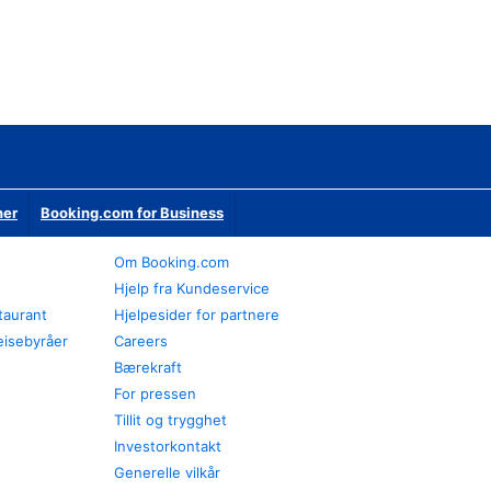
ner
Booking.com for Business
Om Booking.com
Hjelp fra Kundeservice
staurant
Hjelpesider for partnere
eisebyråer
Careers
Bærekraft
For pressen
Tillit og trygghet
Investorkontakt
Generelle vilkår