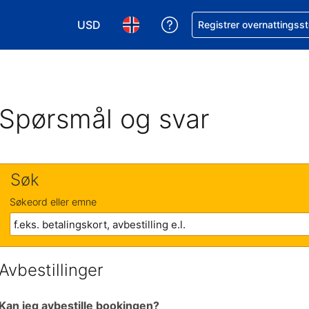
USD
Få hjelp med bookingen 
Registrer overnattingsst
Velg valuta. Du har valgt Amerikansk dollar
Velg språk. Du har valgt Norsk som
Spørsmål og svar
Søk
Søkeord eller emne
Avbestillinger
Kan jeg avbestille bookingen?