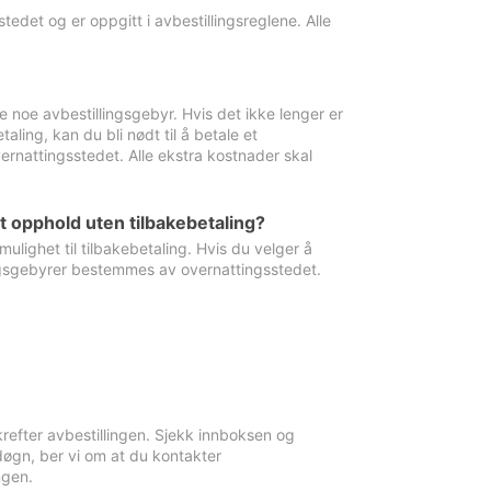
edet og er oppgitt i avbestillingsreglene. Alle
e noe avbestillingsgebyr. Hvis det ikke lenger er
aling, kan du bli nødt til å betale et
rnattingsstedet. Alle ekstra kostnader skal
et opphold uten tilbakebetaling?
ulighet til tilbakebetaling. Hvis du velger å
llingsgebyrer bestemmes av overnattingsstedet.
krefter avbestillingen. Sjekk innboksen og
øgn, ber vi om at du kontakter
ngen.