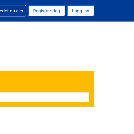
din
edet du eier
Registrer deg
Logg inn
 som valuta
 språk