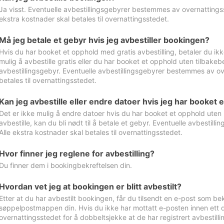
Ja visst. Eventuelle avbestillingsgebyrer bestemmes av overnattingsst
ekstra kostnader skal betales til overnattingsstedet.
Må jeg betale et gebyr hvis jeg avbestiller bookingen?
Hvis du har booket et opphold med gratis avbestilling, betaler du ikk
mulig å avbestille gratis eller du har booket et opphold uten tilbakebet
avbestillingsgebyr. Eventuelle avbestillingsgebyrer bestemmes av ove
betales til overnattingsstedet.
Kan jeg avbestille eller endre datoer hvis jeg har booket 
Det er ikke mulig å endre datoer hvis du har booket et opphold uten m
avbestille, kan du bli nødt til å betale et gebyr. Eventuelle avbesti
Alle ekstra kostnader skal betales til overnattingsstedet.
Hvor finner jeg reglene for avbestilling?
Du finner dem i bookingbekreftelsen din.
Hvordan vet jeg at bookingen er blitt avbestilt?
Etter at du har avbestilt bookingen, får du tilsendt en e-post som be
søppelpostmappen din. Hvis du ikke har mottatt e-posten innen ett d
overnattingsstedet for å dobbeltsjekke at de har registrert avbestilli